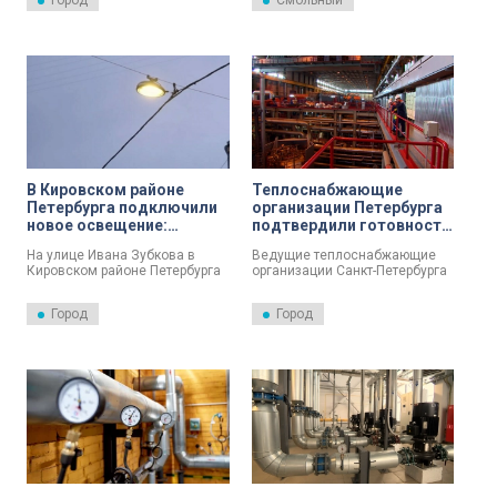
Город
Смольный
Дрегваля от занимаемой
должности.
В Кировском районе
Теплоснабжающие
Петербурга подключили
организации Петербурга
новое освещение:
подтвердили готовность
установлен 21 фонарь
к зиме
На улице Ивана Зубкова в
Ведущие теплоснабжающие
Кировском районе Петербурга
организации Санкт-Петербурга
подключено наружное
подтвердили готовность к
освещение.
максимальным нагрузкам
Город
Город
зимой.