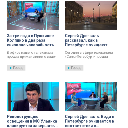
теплосетей в Приморском
районе.
За три года в Пушкине и
Сергей Дрегваль
Колпино в два раза
рассказал, как в
снизилась аварийность
Петербурге очищают
теплосетей
небо от проводов
В эфире нашего телеканала
Сегодня в эфире телеканала
прошла прямая линия с вице-
«Санкт-Петербург» прошла
губернатором Санкт-Петербурга
прямая линия с вице-
Сергеем Дрегвалем. Он
губернатором Санкт-Петербурга
Город
Город
курирует вопросы, касающиеся
Сергеем Дрегвалем.
энергетики и инженерного
обеспечения, а также тарифов.
Вице-губернатор рассказал о
снижении аварийности
теплосетей в Пушкине и
Колпино и о том, когда там
завершат перекладывать
трубы.
Реконструкцию
Сергей Дрегваль: Вода в
освещения в МО Ульянка
Петербурге очищается в
планируется завершить к
соответствии с