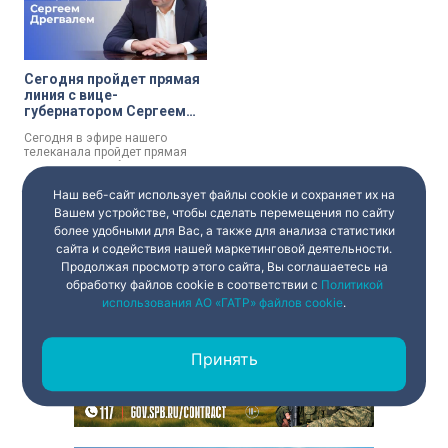
Сегодня пройдет прямая
линия с вице-
губернатором Сергеем
Дрегвалем
Сегодня в эфире нашего
телеканала пройдет прямая
линия с вице-губернатором
Санкт-Петербурга Сергеем
Смольный
Дрегвалем. По традиции, эфир
Наш веб-сайт использует файлы cookie и сохраняет их на
будет тематическим — за
Вашем устройстве, чтобы сделать перемещения по сайту
основу берут проблемы, по
более удобными для Вас, а также для анализа статистики
которым от горожан поступило
сайта и содействия нашей маркетинговой деятельности.
больше всего обращений.
Продолжая просмотр этого сайта, Вы соглашаетесь на
обработку файлов cookie в соответствии с
Политикой
использования АО «ГАТР» файлов cookie
.
Принять