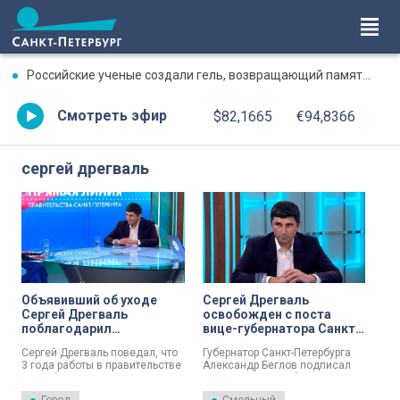
Российские ученые создали гель, возвращающий память после травмы
Смотреть эфир
$82,1665
€94,8366
сергей дрегваль
Объявивший об уходе
Сергей Дрегваль
Сергей Дрегваль
освобожден с поста
поблагодарил
вице-губернатора Санкт-
Александра Беглова за
Петербурга
Сергей Дрегваль поведал, что
Губернатор Санкт-Петербурга
доверие
3 года работы в правительстве
Александр Беглов подписал
Петербурга стали важной
постановление об
частью его жизни.
освобождении Сергея