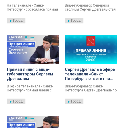
2025 году
нормативами
На телеканале «Санкт-
Вице-губернатор Северной
Петербург» состоялась прямая
столицы Сергей Дрегваль стал
линия с вице-губернатором
гостем прямой линии на
Северной столицы Сергеем
телеканале «Санкт-Петербург».
Город
Город
Дрегвалем. В эфире он
В эфире он рассказал о
рассказал о сроках
качестве холодной воды в
завершения реконструкции
городе.
освещения в МО Ульянка.
Прямая линия с вице-
Сергей Дрегваль в эфире
губернатором Сергеем
телеканала «Санкт-
Дрегвалем
Петербург» ответит на
вопросы петербуржцев
В эфире телеканала «Санкт-
Вице-губернатор Санкт-
Петербург» прямая линия с
Петербурга Сергей Дрегваль по
вице-губернатором Санкт-
поручению главы Санкт-
Петербурга Сергеем
Петербурга Александра
Город
Город
Дрегвалем.
Беглова сегодня ответит на
вопросы петербуржцев.