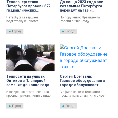
Теплоэнергетики
До конца 2023 года все
Петербурга провели 672
котельные Петербурга
гидравлических
перейдут на газ и
испытания
электричество
Петербург завершает
По поручению Президента
подготовку к новому
России в 2023 году
отопительному сезону: в
завершится перевод всех
рамках подготовки
петербургских котельных с
Город
Город
теплоэнергетики провели 672
неэффективных и
гидравлических испытания.
неэкологичных источников на
экологичные – газ и
электроэнергию.
Теплосети на улицах
Сергей Дрегваль:
Оптиков и Планерной
Газовое оборудование в
заменят до конца года
городе обслуживает
только «Петербурггаз»
В эфире нашего телеканала
В эфире нашего телеканала
прошла прямая линия с вице-
прошла прямая линия с вице-
губернатором Санкт-Петербурга
губернатором Санкт-Петербурга
Сергеем Дрегвалем. Он
Сергеем Дрегвалем, который
Город
Город
курирует вопросы, касающиеся
курирует вопросы, касающиеся
энергетики и инженерного
энергетики и инженерного
обеспечения. Вице-губернатор
обеспечения.
рассказал о работах по замене