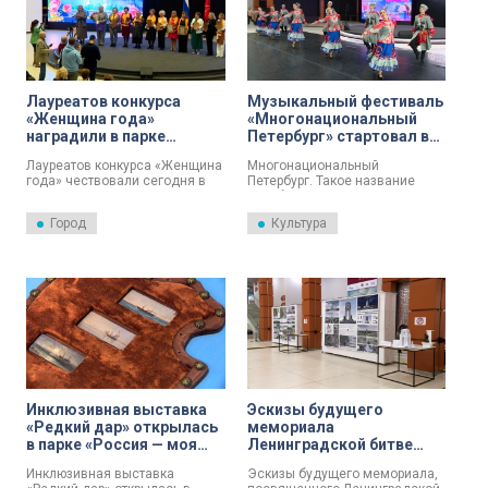
этом сообщили в пресс-
службе Комитета по
межнациональным
отношениям и реализации
миграционной политики в
Санкт-Петербурге.
Лауреатов конкурса
Музыкальный фестиваль
«Женщина года»
«Многонациональный
наградили в парке
Петербург» стартовал в
«Россия — моя история»
Северной столице
Лауреатов конкурса «Женщина
Многонациональный
года» чествовали сегодня в
Петербург. Такое название
мультимедийном парке
приобрел музыкальный
«Россия — моя история».
фестиваль национально-
Город
Культура
культурных объединений и
землячеств Санкт-Петербурга.
Инклюзивная выставка
Эскизы будущего
«Редкий дар» открылась
мемориала
в парке «Россия — моя
Ленинградской битве
история»
показали в парке «Россия
Инклюзивная выставка
Эскизы будущего мемориала,
– моя история»