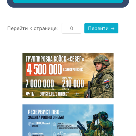
театра Ольга Пудова.
Перейти к странице:
Перейти →