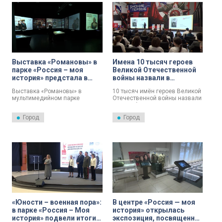
применяются в стране для
лечения и восстановления
бойцов.
Выставка «Романовы» в
Имена 10 тысяч героев
парке «Россия – моя
Великой Отечественной
история» предстала в
войны назвали в
новом свете
Петербурге на акции
Выставка «Романовы» в
10 тысяч имён героев Великой
«Наши семейные книги
мультимедийном парке
Отечественной войны назвали
памяти»
«Россия – моя история»
в Петербурге, а также
предстала в новом свете:
рассказали об их подвиге.
Город
Город
экспозицию дополнили
Всероссийская акция «Наши
интерактивной лентой времени
семейные книги памяти»
и фактами, а представителей
прошла на 117 городских
династии оживили с помощью
площадках.
современных технологий.
«Юности – военная пора»:
В центре «Россия — моя
в парке «Россия – Моя
история» открылась
история» подвели итоги
экспозиция, посвященная