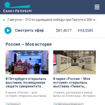
7 августа – 312-я годовщина победы при Гангуте и 306-я годовщина победы при Гренгаме
Смотреть эфир
$81,4077
€94,0585
Россия — Моя история
В Петербурге открылась
В парке «Россия – Моя
выставка, посвященная
история» открылась
защите суверенитета
выставка «Память,
России
застывшая в камне.
В музее «России – моя
«Память, застывшая в камне.
Битва за Ленинград»
история» открылась выставка,
Битва за Ленинград». Историко-
посвященная защите
документальная выставка
суверенитета нашей страны.
открылась сегодня в парке