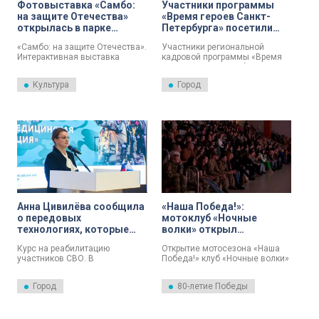
Фотовыставка «Самбо:
Участники программы
на защите Отечества»
«Время героев Санкт-
открылась в парке
Петербурга» посетили
«Россия – Моя история»
музей «Россия – Моя
«Самбо: на защите Отечества».
Участники региональной
история» в рамках
Интерактивная выставка
кадровой программы «Время
обучения
открылась в мультимедийном
героев Санкт-Петербурга»
парке «Россия – Моя история».
продолжают изучать
Культура
Город
управление в сфере культуры.
Вторая встреча тематического
трека прошла в музейно-
выставочном комплексе
«Россия – Моя история».
Анна Цивилёва сообщила
«Наша Победа!»:
о передовых
мотоклуб «Ночные
технологиях, которые
волки» открыл
применяются в России
мотосезон в парке
Курс на реабилитацию
Открытие мотосезона «Наша
для лечения и
«Россия — Моя история»
участников СВО. В
Победа!» клуб «Ночные волки»
восстановления бойцов
мультимедийном парке
провёл в мультимедийном
«Россия – моя история»
парке «Россия — Моя история».
Город
80-летие Победы
заместитель министра
Там состоялся праздничный
обороны Анна Цивилёва
концерт.
рассказала о передовых
технологиях, которые