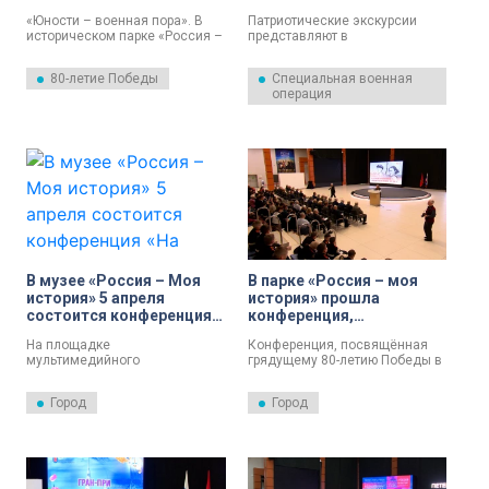
проекта ко 80-летию
жизни бойцов в зоне СВО
«Юности – военная пора». В
Патриотические экскурсии
Великой Победы
историческом парке «Россия –
представляют в
Моя история» подвели итоги
мультимедийном центре
международного культурно-
«Россия — моя история». В
80-летие Победы
Специальная военная
просветительского проекта ко
рамках проекта «Общая
операция
80-летию Великой Победы.
память» о жизни бойцов
рассказывает участник СВО
Владимир Сухинин.
В музее «Россия – Моя
В парке «Россия – моя
история» 5 апреля
история» прошла
состоится конференция
конференция,
«На страже Родины: урок
посвященная 80-летию
На площадке
Конференция, посвящённая
мужества и памяти»
Победы
мультимедийного
грядущему 80-летию Победы в
исторического парка «Россия
Великой Отечественной,
– Моя история» 5 апреля
прошла сегодня в
Город
Город
состоится Конференция «На
мультимедийном парке
страже Родины: урок мужества
«Россия – моя история».
и памяти», приуроченная к 80-
летию Великой Победы и Году
защитника Отечества в
Российской Федерации. Об