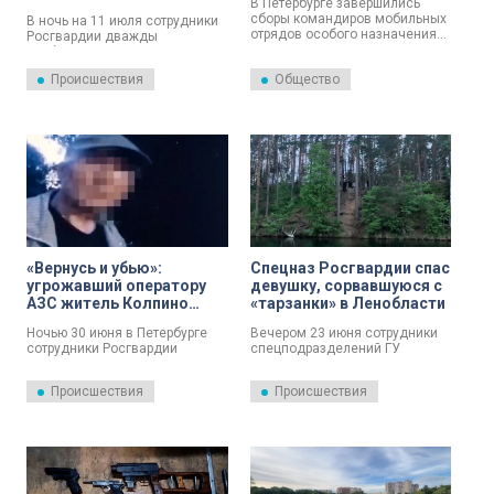
В Петербурге завершились
дважды
сборы командиров мобильных
В ночь на 11 июля сотрудники
отрядов особого назначения
Росгвардии дважды
на транспорте Росгвардии. В
прибывали по вызову в
них приняли участие 18
заведение на Дачном
Происшествия
Общество
руководителей из разных
проспекте в Кировском
регионов.
районе. В обоих случаях
нарушителей доставили в
полицию.
«Вернусь и убью»:
Спецназ Росгвардии спас
угрожавший оператору
девушку, сорвавшуюся с
АЗС житель Колпино
«тарзанки» в Ленобласти
оказался судим за
Ночью 30 июня в Петербурге
Вечером 23 июня сотрудники
ложный теракт
сотрудники Росгвардии
спецподразделений ГУ
задержали ранее судимого
Росгвардии стали
мужчину, который пригрозил
свидетелями несчастного
Происшествия
Происшествия
убийством женщине-оператору
случая в Выборгском районе
автозаправочной станции на
Ленинградской области. Бойцы
Софийской улице.
СОБР «Гранит», ОМОН
«Балтика» и ОМОН «Бастион»
находились на тренировочных
сборах в акватории озера
Длинное, где отрабатывали