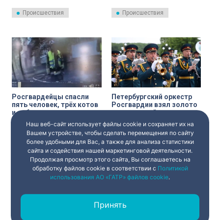
помощью сотрудников
конфликт, в ходе которого 40-
Росгвардии.
летний приезжий ножом ранил
Происшествия
Происшествия
33-летнего петербуржца.
Пострадавший в тяжелом
состоянии госпитализирован,
подозреваемый задержан
сотрудниками Росгвардии.
Росгвардейцы спасли
Петербургский оркестр
пять человек, трёх котов
Росгвардии взял золото
и собаку из горящего
на всероссийском
дома в Петербурге
конкурсе в КМВ
Наш веб-сайт использует файлы cookie и сохраняет их на
14 июня сотрудники
Военный оркестр штаба
вневедомственной охраны
Северо-Западного округа
Вашем устройстве, чтобы сделать перемещения по сайту
Росгвардии эвакуировали
Росгвардии вернулся в
более удобными для Вас, а также для анализа статистики
жильцов и их домашних
Петербург с победой. На
сайта и содействия нашей маркетинговой деятельности.
Город
Культура
питомцев из охваченного
конкурсе «Музыка. Кавказ. И
Продолжая просмотр этого сайта, Вы соглашаетесь на
огнём дома. Инцидент
блеск военной меди!»
произошёл в 12:30 на
петербуржцы разделили
обработку файлов cookie в соответствии с
Политикой
проспекте Авиаконструкторов,
первое место с оркестрами из
использования АО «ГАТР» файлов cookie
.
сообщает пресс-служба
Московской области и
Росгвардии.
Махачкалы.
Принять
‹
1
2
3
...
›