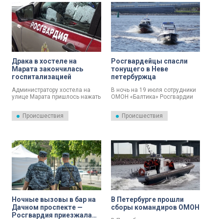
Драка в хостеле на
Росгвардейцы спасли
Марата закончилась
тонущего в Неве
госпитализацией
петербуржца
Администратору хостела на
В ночь на 19 июля сотрудники
улице Марата пришлось нажать
ОМОН «Балтика» Росгвардии
тревожную кнопку после драки
спасли мужчину, тонувшего в
между постояльцами. Один из
Неве.
Происшествия
Происшествия
мужчин получил травмы и
попал в больницу. Об этом
сообщили в пресс-службе
Росгвардии по Санкт-
Петербургу и Ленинградской
области.
Ночные вызовы в бар на
В Петербурге прошли
Дачном проспекте —
сборы командиров ОМОН
Росгвардия приезжала