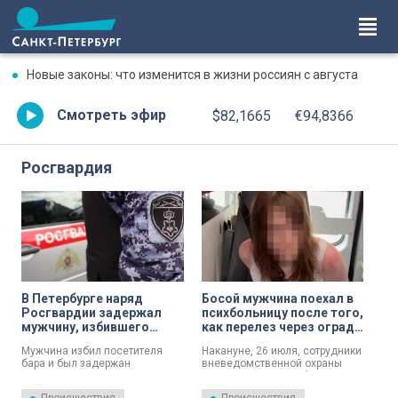
Новые законы: что изменится в жизни россиян с августа
Смотреть эфир
$82,1665
€94,8366
Росгвардия
В Петербурге наряд
Босой мужчина поехал в
Росгвардии задержал
психбольницу после того,
мужчину, избившего
как перелез через ограду
посетителя бара
Эрмитажа и устроил
Мужчина избил посетителя
Накануне, 26 июля, сотрудники
дебош во дворе музея
бара и был задержан
вневедомственной охраны
Росгвардией.
совместно со службой
безопасности