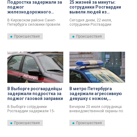
Подростка задержали за
25 жизней за минуты:
поджог
сотрудники Росгвардии
железнодорожного
вывели людей из
оборудования на юге
горящего дома в
В Кировском районе Санкт-
Сегодня днем, 22 июля,
Петербурга
Кировском районе
Петербурга силовики провели
сотрудники Росгвардии
операцию по задержанию
помогли спасти людей при
несовершеннолетнего,
сильном пожаре в жилом доме
Происшествия
Происшествия
подозреваемого в диверсии
№ 56, корпус 2, на проспекте
на железной дороге. Молодой
Маршала Жукова. Об этом
человек повредил два
сообщили в пресс-службе
релейных шкафа на перегоне
вневедомственной охраны по
между станциями Ульянка и
г. Санкт-Петербургу и
Дачное.
Ленинградской области».
В Выборге росгвардейцы
В метро Петербурга
задержали подростка за
задержали агрессивную
поджог газовой заправки
девушку с ножом,
ранившую сотрудницу
В Выборге сотрудники
Вечером 20 июля сотрудница
Росгвардии
Росгвардии задержали 15-
вневедомственной охраны по
летнего подростка,
Невскому району, находясь в
подозреваемого в поджоге
метро в свободное от службы
Происшествия
Происшествия
автоматизированной
время, задержала в вагоне 18-
заправочной станции.
летнюю девушку с признаками
Инцидент произошёл на
наркотического опьянения.
Ленинградском шоссе.