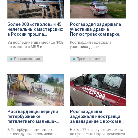
задачи по использованию
подводных технических
средств, сообщили в пресс-
службе ГУ Росгвардии по
Санкт-Петербургу и
Более 300 «стволов» и 45
Росгвардия задержала
Ленобласти.
нелегальных мастерских:
участника драки в
в России прошла
Полюстровском парке,
масштабная зачистка
который ударил мужчину
За последние два месяца ФСБ
Росгвардия задержала
оружейного подполья
ножом
совместно с МВД и
участника драки в
Росгвардией изъяли из
Полюстровском парке, который
незаконного оборота более
нанес своему оппоненту удар
Происшествия
Происшествия
300 единиц оружия
ножом.
отечественного и
иностранного производства.
Рейды проходили в 53
регионах, включая Петербург и
Ленинградскую область.
Росгвардейцы вернули
Росгвардейцы
петербурженке
задержали иностранца
пятилетнего малыша-
за нападение с ножом на
непоседу
проспекте Науки
В Петербурге пятилетнего
Ночью 17 июня у алкомаркета
непоседу пришлось искать с
на проспекте Науки произошел