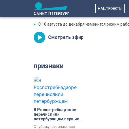
НАЦПРОЕКТЫ
С 10 августа до декабря изменится режим раб
Смотреть эфир
признаки
В Роспотребнадзоре
перечислили
петербуржцам первые
признаки туберкулеза
О туберкулезе знают все.