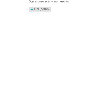
Однако не все знают, что им
может заболеть каждый. В
региональном
Общество
Роспотребнадзоре
перечислили первые
признаки заболевания.