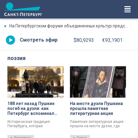
На Петербургском форуме объединенных культур представят театральную концепцию до 2035 года
Смотреть эфир
$80,9293
€93,1901
поэзия
188 лет назад Пушкин
На месте дуэли Пушкина
погиб на дуэли: как
прошла памятная
Петербург вспоминал
литературная акция
поэта
Историческая традиция
Памятная литературная акция
Петербурга, которая
прошла на месте дуэли, где
объединяла жителей города
был ранен поэт. Пушкинисты и
даже во время блокады.
поклонники его творчества