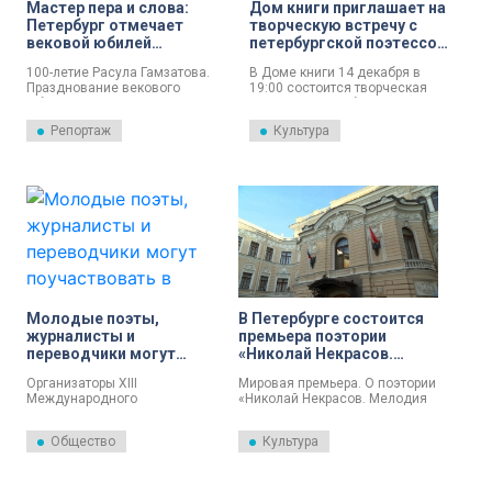
Мастер пера и слова:
Дом книги приглашает на
музее-усадьбе Суйда (имение
Абрама Ганнибала), музее
Петербург отмечает
творческую встречу с
«Домик няни А. С. Пушкина» и в
вековой юбилей
петербургской поэтессой
усадьбе «Приютино».
дагестанского поэта
14 декабря
100-летие Расула Гамзатова.
В Доме книги 14 декабря в
Расула Гамзатова
Празднование векового
19:00 состоится творческая
юбилея со дня рождения
встреча с петербургской
дагестанского поэта и
поэтессой Люсей Моренцовой,
Репортаж
Культура
прозаика открылось в
президентом фонда «Поэзия
Петербурге вечером памяти и
улиц».
постановкой, посвященной
жизни мастера. Это одно из
многих мероприятий по всей
стране, где будут читать стихи
и ставить спектакли в честь
выдающегося писателя и
общественного деятеля,
почетного доктора Санкт-
Петербургского
государственного
Молодые поэты,
В Петербурге состоится
университета.
журналисты и
премьера поэтории
переводчики могут
«Николай Некрасов.
поучаствовать в
Мелодия сердца»
Организаторы XIII
Мировая премьера. О поэтории
творческом конкурсе
Международного
«Николай Некрасов. Мелодия
молодёжного поэтического
сердца» накануне рассказали
конкурса имени К.Р.
журналистам.
Общество
Культура
приглашают молодых поэтов,
журналистов и переводчиков к
участию.