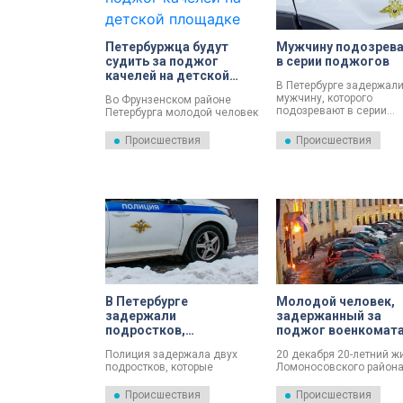
Петербуржца будут
Мужчину подозрев
судить за поджог
в серии поджогов
качелей на детской
В Петербурге задержал
площадке
мужчину, которого
Во Фрунзенском районе
подозревают в серии
Петербурга молодой человек
поджогов. Все инциден
поджег детские качели.
произошли на этой неде
Теперь его будут судить за
Происшествия
Происшествия
вандализм.
В Петербурге
Молодой человек,
задержали
задержанный за
подростков,
поджог военкомат
пытавшихся поджечь
Ленобласти, извин
Полиция задержала двух
20 декабря 20-летний ж
квартиру на Резной
и признал вину
подростков, которые
Ломоносовского район
улице
пытались устроить поджог в
метал коктейли Молотов
доме №6 по Резной улице.
здание военного
Происшествия
Происшествия