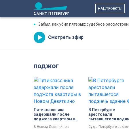
НАЦПРОЕКТЫ
Забыл, как убил пятерых: судебное рассмотре
Смотреть эфир
поджог
Пятиклассника
В Петербурге
задержали после
арестовали
поджога квартиры в
пытавшегося подж
Новом Девяткино
здание ФСБ на
В Новом Девяткино в
Суд в Петербурге заклю
Шпалерной улице