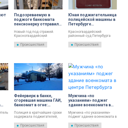
ают
Подозреваемую в
Юная поджигательница
поджоге банкомата
полицейской машины в
пенсионерку отправили
Петербурге
и
в СИЗО в Петербурге
отправилась под
Новый год под стражей.
Красногвардейский
домашний арест
Красногвардейский
районный суд Петербурга
ты
районный суд избрал меру
рассмотрел ходатайство
ле.
пресечения 68-летней
следствия об избрании меры
Происшествия
Происшествия
пенсионерке Антонине
пресечения в отношении
Золотарёвой. Ближайшие 2
несовершеннолетней
месяца она проведет в
девушки, которую
СИЗО.
подозревают в поджоге
полицейского автомобиля.
Фейерверк в банке,
Мужчина «по
сгоревшая машина ГАИ,
указаниям» поджег
а
банкомат в огне:
здание военкомата в
ился
полиция задержала
центре Петербурга
итель
Полиция в кратчайшие сроки
Мужчина «по указаниям»
поджигавших в
а
задержала поджигателей,
поджег здание военкомата в
Петербурге и
а в
которые действовали в
центре Петербурга. Его
Ленобласти
Петербурге и Ленобласти по
задержали.
Происшествия
Происшествия