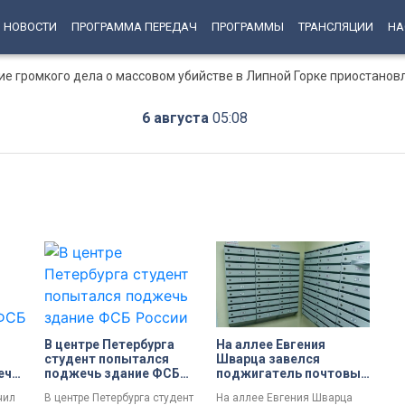
НОВОСТИ
ПРОГРАММА ПЕРЕДАЧ
ПРОГРАММЫ
ТРАНСЛЯЦИИ
НА
ние громкого дела о массовом убийстве в Липной Горке приостанов
6 августа
05:08
В центре Петербурга
На аллее Евгения
студент попытался
Шварца завелся
ечь
поджечь здание ФСБ
поджигатель почтовых
России
ящиков
чил
В центре Петербурга студент
На аллее Евгения Шварца