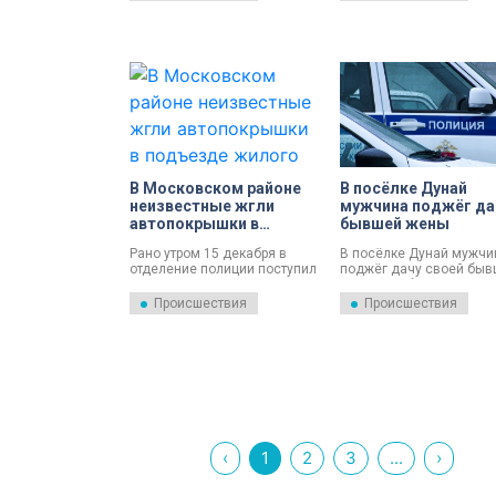
комиссариата
Ленинградской области
Адмиралтейском район
Петербурга. Парня
задержали по горячим
следам, сообщили в пре
службе ГУ МВД России 
Петербургу и Ленобласт
В Московском районе
В посёлке Дунай
неизвестные жгли
мужчина поджёг да
автопокрышки в
бывшей жены
подъезде жилого дома
Рано утром 15 декабря в
В посёлке Дунай мужчи
отделение полиции поступил
поджёг дачу своей быв
сигнал о том, что у квартиры,
жены. Сообщение о по
расположенной в доме по
в садоводстве «Баррик
Происшествия
Происшествия
Дунайскому проспекту, горит
поступило в полицию 7
автопокрышка.
декабря от 46-летней
женщины, информирует
пресс-служба ГУ МВД
России по Петербургу и
Ленобласти.
‹
1
2
3
...
›