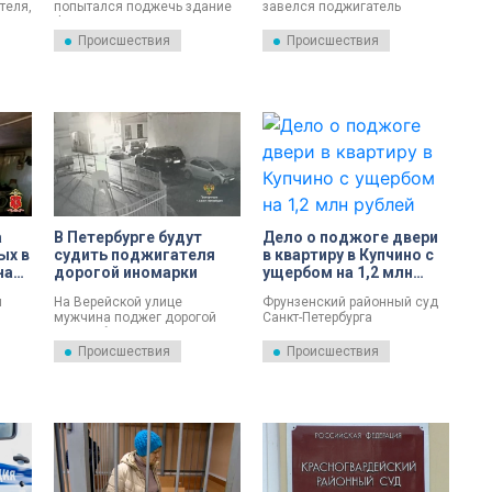
теля,
попытался поджечь здание
завелся поджигатель
чь
ФСБ России. Его задержали.
почтовых ящиков. Его ищут.
ьного
Происшествия
Происшествия
ли в
лужбе
а
В Петербурге будут
Дело о поджоге двери
ых в
судить поджигателя
в квартиру в Купчино с
на
дорогой иномарки
ущербом на 1,2 млн
те
рублей передали в суд
и
На Верейской улице
Фрунзенский районный суд
мужчина поджег дорогой
Санкт-Петербурга
автомобиль.
зарегистрировал уголовное
Злоумышленника нашли по
дело против двоих
Происшествия
Происшествия
были
камерам и теперь будут
несовершеннолетних
судить.
петербуржцев, которые
оге
подожгли входную дверь в
квартиру и едва не спалили
а. Об
весь дом.
по
.