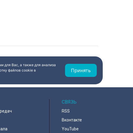
и для Вас, а также для анализа
Принять
тку файлов cookie в
СВЯЗЬ
ередач
RSS
Вконтакте
нала
YouTube