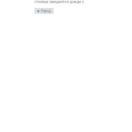
столице ожидаются дожди с
порывами ветра до 18
метров в секунду. На время
Город
непогоды на дежурство
вышли 79 бригад
«Водоканала».