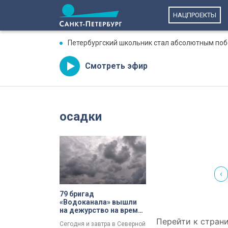
НАЦПРОЕКТЫ
Петербургский школьник стал абсолютным по
Смотреть эфир
осадки
‹
79 бригад
«Водоканала» вышли
на дежурство на время
сильных осадков в
Перейти к страни
Сегодня и завтра в Северной
Петербурге