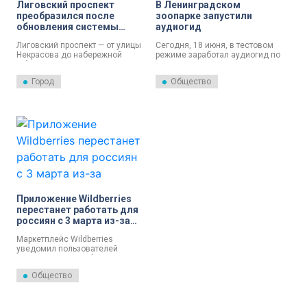
Лиговский проспект
В Ленинградском
преобразился после
зоопарке запустили
обновления системы
аудиогид
освещения
Лиговский проспект — от улицы
Сегодня, 18 июня, в тестовом
Некрасова до набережной
режиме заработал аудиогид по
Обводного канала —
Ленинградскому зоопарку. Его
преобразился после
подготовили совместно с
Город
Общество
обновления системы
Библиотечно-культурным
освещения. Там под
центром «Нота».
контролем «Ленсвета»
специалисты установили 367
энергосберегающих ламп.
Светодиодными стали и
подвесные фонари.
Приложение Wildberries
перестанет работать для
россиян с 3 марта из-за
обновления
Маркетплейс Wildberries
уведомил пользователей
приложения о необходимости
установить его новую версию
Общество
для корректной работы и
сохранения возможности
совершать покупки.