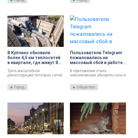
Город
Город
В Купчино обновили
Пользователи Telegram
более 4,5 км теплосетей
пожаловались на
в квартале, где живут 8
массовый сбой в работе
тысяч горожан
приложения в России
Треть масштабной
В приложении стало
реконструкции тепловых сетей
невозможным обновить чаты и
Фрунзенского района
отправить сообщения.
пройдена: завершено
Город
Общество
обновление нового участка
трубопровода
распределительной сети
«Олеко Дундича»