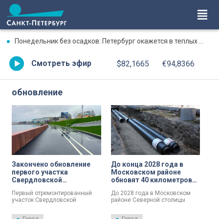
Понедельник без осадков: Петербург окажется в теплых объятиях
Смотреть эфир
$82,1665
€94,8366
обновление
Закончено обновление
До конца 2028 года в
первого участка
Московском районе
Свердловской
обновят 40 километров
набережной: он уже
теплосетей
Первый отремонтированный
До 2028 года в Московском
доступен для пешеходов
участок Свердловской
районе Северной столицы
и велосипедистов
набережной уже доступен
обновят 40 тысяч метров
горожанам.
тепловых сетей.