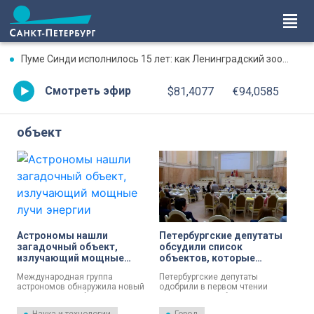
Пуме Синди исполнилось 15 лет: как Ленинградский зоопарк поздравил именинницу
Смотреть эфир
$81,4077
€94,0585
объект
Астрономы нашли
Петербургские депутаты
загадочный объект,
обсудили список
излучающий мощные
объектов, которые
лучи энергии
должны появиться в
Международная группа
Петербургские депутаты
генеральном плане
астрономов обнаружила новый
одобрили в первом чтении
города
тип звездного объекта,
новый список объектов
который стал интересным для
регионального значения,