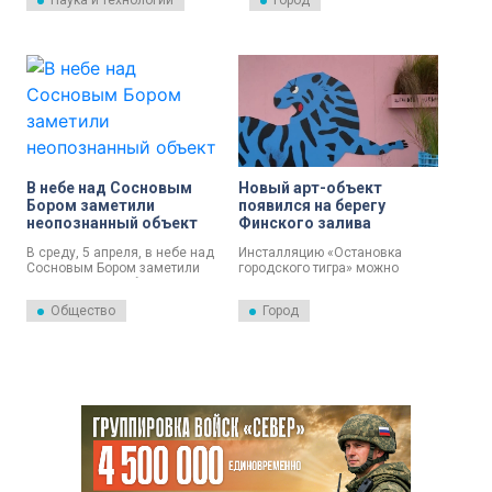
Наука и технологии
Город
изучения физики нейтронных
которые должны отображаться
звезд.
в генеральном плане города.
В небе над Сосновым
Новый арт-объект
Бором заметили
появился на берегу
неопознанный объект
Финского залива
В среду, 5 апреля, в небе над
Инсталляцию «Остановка
Сосновым Бором заметили
городского тигра» можно
неопознанный объект.
увидеть в пространстве
Объявлен сигнал «Режим».
«Брусницын» еще месяц.
Общество
Город