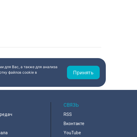
и для Вас, а также для анализа
Принять
тку файлов cookie в
СВЯЗЬ
ередач
RSS
Вконтакте
нала
YouTube