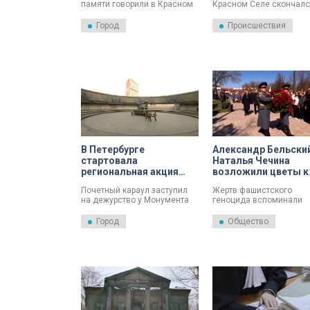
памяти говорили в Красном
Красном Селе скончал
Селе.
мужчина.
Город
Происшествия
В Петербурге
Александр Бельский
стартовала
Наталья Чечина
региональная акция
возложили цветы к
«Эстафета памяти»
памятнику узникам
Почетный караул заступил
Жертв фашистского
нацистских
на дежурство у Монумента
геноцида вспоминали
концлагерей
героическим защитникам
сегодня и в Центрально
Ленинграда – в Петербурге
парке Красного Села. В
Город
Общество
стартовала региональная
полдень там прошел мит
акция «Эстафета памяти».