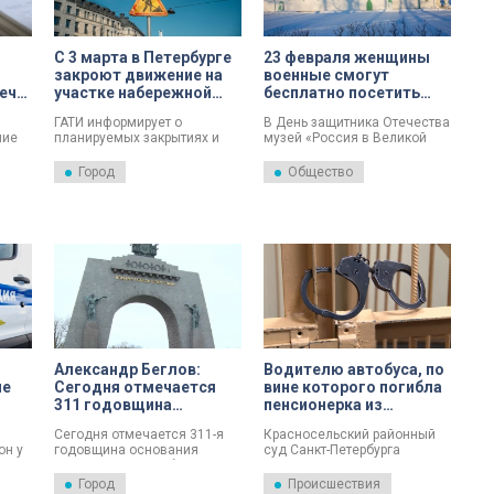
С 3 марта в Петербурге
23 февраля женщины
закроют движение на
военные смогут
ечь
участке набережной
бесплатно посетить
Адмиралтейского
музей в Ратной палате
ГАТИ информирует о
В День защитника Отечества
канала
ние
планируемых закрытиях и
музей «Россия в Великой
ограничениях дорожного
войне» откроет двери
движения в Петербурге с 1, 2
бесплатно для мужчин и
Город
Общество
ии на
и 3 марта.
женщин, проходящих
военную службу. Об этом
ом
сообщили в пресс-службе
и в
музея.
ния
а
Александр Беглов:
Водителю автобуса, по
ие
Сегодня отмечается
вине которого погибла
311 годовщина
пенсионерка из
основания Красного
Красного Села, дали
Сегодня отмечается 311-я
Красносельский районный
Села
два года колонии
он у
годовщина основания
суд Санкт-Петербурга
ском
Красного Села. Губернатор
огласил приговор водителю,
Петербурга Александр
которого признали виновным
Город
Происшествия