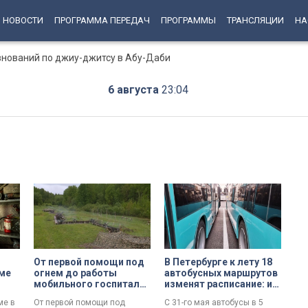
НОВОСТИ
ПРОГРАММА ПЕРЕДАЧ
ПРОГРАММЫ
ТРАНСЛЯЦИИ
НА
внований по джиу-джитсу в Абу-Даби
6 августа
23:04
От первой помощи под
В Петербурге к лету 18
ме
огнем до работы
автобусных маршрутов
мобильного госпиталя:
изменят расписание: их
в Красном Селе прошли
синхронизируют с
ме в
От первой помощи под
С 31-го мая автобусы в 5
масштабные учения
электричками