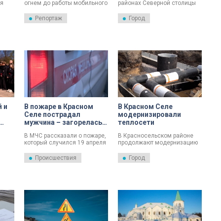
ся
огнем до работы мобильного
районах Северной столицы
госпиталя. В Красном Селе –
перейдут на новое
тактико-специальные учения
расписание.
Репортаж
Город
«Очаг». Для курсантов –
будущих врачей – это
возможность получить
профессиональный опыт в
условиях, приближенных к
реальным.
 и
В пожаре в Красном
В Красном Селе
Селе пострадал
модернизировали
мужчина – загорелась
теплосети
баня
В МЧС рассказали о пожаре,
В Красносельском районе
который случился 19 апреля
продолжают модернизацию
м
в Красносельском районе –
тепловых коммуникаций. В
в Красном Селе.
Красном Селе на улице
Происшествия
Город
инг.
Лермонтова завершили
замену трубопроводов.