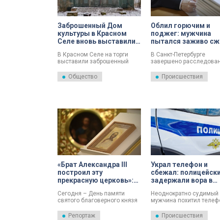
Заброшенный Дом
Облил горючим и
культуры в Красном
поджег: мужчина
Селе вновь выставили
пытался заживо сж
на торги за 12 млн
сожительницу в
В Красном Селе на торги
В Санкт-Петербурге
рублей
Красном Селе
выставили заброшенный
завершено расследова
Дом культуры на
уголовного дела в
Октябрьской улице, 13а.
отношении мужчины,
Общество
Происшествия
Выкупить здание можно за
обвиняемого в покушен
12,2 миллиона рублей.
убийство своей
сожительницы в Красн
Селе. Об этом сообщил
пресс-службе Главного
следственного управле
Следственного комитет
России по городу.
«Брат Александра III
Украл телефон и
построил эту
сбежал: полицейск
прекрасную церковь»:
задержали вора в
как освящали Храм
Красносельском
Сегодня – День памяти
Неоднократно судимый
Александра Невского в
районе
святого благоверного князя
мужчина похитил телеф
Красном Селе
Александра Невского –
прохожей в Красносель
небесного покровителя
районе. Возбуждено
Репортаж
Происшествия