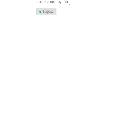
столичная труппа
театра
представит петербуржцам
«Луизу Миллер» Джузеппе
Город
Верди.