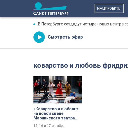
НАЦПРОЕКТЫ
В Петербурге создадут четыре новых центра 
Смотреть эфир
коварство и любовь фридри
«Коварство и любовь»:
на новой сцене
Мариинского театра
пройдут очередные
15, 16 и 17 октября
гастроли Большого