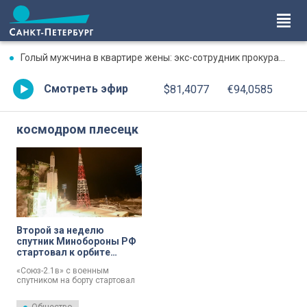
Голый мужчина в квартире жены: экс-сотрудник прокуратуры рассказал, почему совершил убийство
Смотреть эфир
$81,4077
€94,0585
космодром плесецк
Второй за неделю
спутник Минобороны РФ
стартовал к орбите
Земли
«Союз-2.1в» с военным
спутником на борту стартовал
с космодрома Плесецк в
Архангельской области.