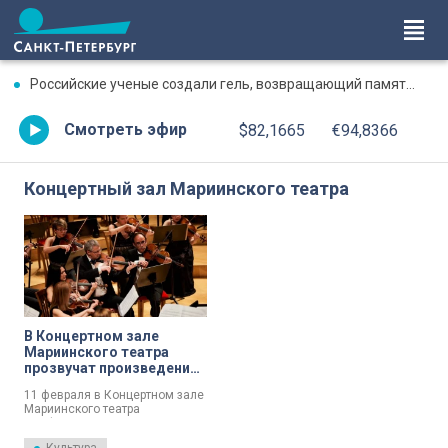
Российские ученые создали гель, возвращающий память после травмы
Смотреть эфир
$82,1665
€94,8366
Концертный зал Мариинского театра
В Концертном зале
Мариинского театра
прозвучат произведения-
жемчужины
11 февраля в Концертном зале
французского
Мариинского театра
романтизма и
симфонический оркестр
импрессионизма
«Северная Симфония» под