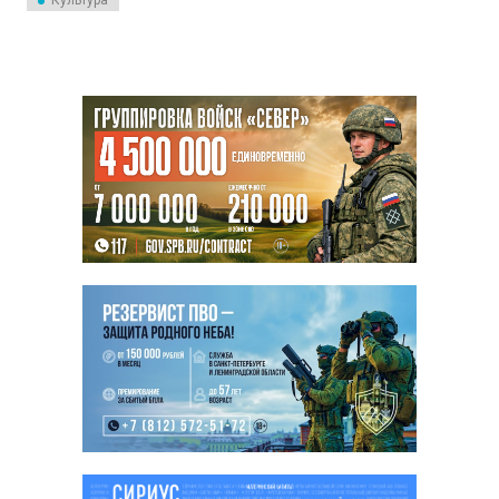
Культура
управлением Юрия
Демидовича исполнит
программу, которая включает в
себя музыкальные
жемчужины французского
романтизма и
импрессионизма.