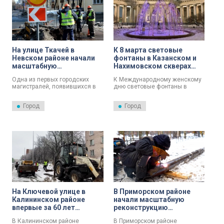
перебоев в теплоснабжении, а
сам трубопровод был построен
ещё в 1980–1990‑х годах.
На улице Ткачей в
К 8 марта световые
Невском районе начали
фонтаны в Казанском и
масштабную
Нахимовском скверах
модернизацию
окрасятся в фиолетовый
Одна из первых городских
К Международному женскому
освещения
цвет
магистралей, появившихся в
дню световые фонтаны в
Ленинграде после Великой
Казанском и Нахимовском
Октябрьской революции, —
скверах Петербурга украсят
Город
Город
улица Ткачей — вскоре
особой подсветкой. С 8 марта
преобразится благодаря
инсталляции засияют тёплым
обновлению системы
малиново–фиолетовым
наружного освещения. Об
цветом — он символизирует
этом сообщили в комитете по
весну, нежность и
энергетике и инженерному
женственность.
обеспечению Петербурга.
На Ключевой улице в
В Приморском районе
Калининском районе
начали масштабную
впервые за 60 лет
реконструкцию
обновят наружное
теплосетей
В Калининском районе
В Приморском районе
освещение