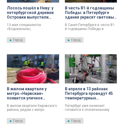
Лосось пошёл в Неву: у
В честь 81-й годовщины
петербургской деревни
Победы: в Петербурге
Островки выпустили
здания украсят световые
тысячу красных рыб
проекции
13 мая специалисты
В Санкт-Петербурге в честь 81-
«Водоканала»,
й годовщины Победы в
Росрыболовства и
Великой Отечественной войне
«Главрыбвода» выпустили в
фасады семи зданий украсят
Город
Город
Неву тысячу мальков
тематические световые
атлантического лосося.
проекции. Об этом сообщили в
Мероприятие прошло у
пресс-службе комитета по
деревни Островки, сообщила
энергетике и инженерному
пресс-служба Комитета по
обеспечению.
энергетике и инженерному
обеспечению.
В жилом квартале у
В апреле в 13 районах
метро «Нарвская»
Петербурга проведут 45
появится уличное
температурных
освещение
испытаний теплосетей
В жилом квартале Кировского
Петербург уже начинает
района, рядом с метро
готовится к отопительному
«Нарвская», началось
сезону 2026/2027 —
строительство наружного
теплоэнергетики запускают
Город
Город
освещения. Территория
важный этап проверки
ограничена улицами Ивана
инфраструктуры. С 6 по 10