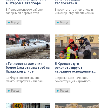
в Старом Петергофе
теплосетей в
оснастили «умным»
Выборгском районе
В Петродворцовом районе
В комитете по энергетике и
оборудованием
завершится к середине
завершили первый этап
инженерному обеспечению
ноября
модернизации водопроводной
сообщили, что в ноябре 2026
насосной станции «ЛГУ», это
года Национальный
Город
Город
повысило надежность
медицинский
водоснабжения Старого
исследовательский центр
Петергофа.
имени В. А. Алмазова и 15,5
тысяч жителей Выборгского
района будут гарантированно
обеспечены стабильным
теплоснабжением.
«Теплосеть» заменит
В Кронштадте
более 2 км старых труб на
реконструируют
Пражской улице
наружное освещение в
квартале между улицами
Во Фрунзенском районе
В Кронштадте началась
Красной, Петровской и в
Санкт‑Петербурга началась
реконструкция наружного
Летнем саду
реконструкция
освещения в квартале между
распределительной тепловой
улицами Красной, Петровской
Город
Город
сети «Пражская». Участок от
и в Летнем саду.
улицы Фучика до проспекта
Славы давно требовал
обновления: за последние
пять лет здесь произошло 29