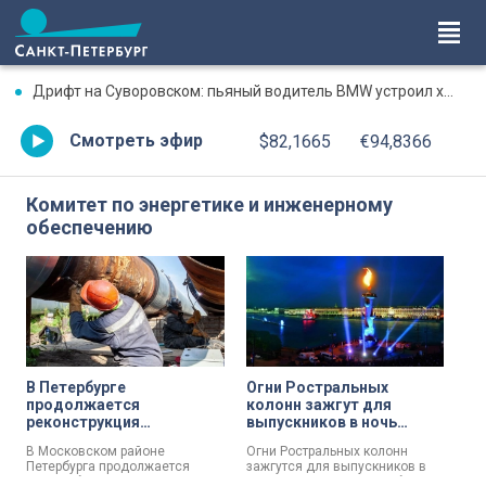
Дрифт на Суворовском: пьяный водитель BMW устроил хаос на перекрестке
Смотреть эфир
$82,1665
€94,8366
Комитет по энергетике и инженерному
обеспечению
В Петербурге
Огни Ростральных
продолжается
колонн зажгут для
реконструкция
выпускников в ночь
тепломагистрали «2-я
«Алых парусов»
В Московском районе
Огни Ростральных колонн
Южная» – завершено
Петербурга продолжается
зажгутся для выпускников в
более половины работ
масштабная реконструкция
ночь «Алых парусов». Об этом