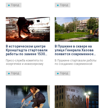
тепломагистрали «2-я Южная»
сообщили в комитете по
Город
Город
– одного из ключевых
энергетике Петербурга.
объектов теплоснабжения,
обеспечивающего теплом
более 100 тысяч жителей.
В историческом центре
В Пушкине в сквере на
Кронштадта стартовали
улице Генерала Хазова
работы по замене 1530
появится современное
метров трубопроводов
освещение
Пресс-служба комитета по
В Пушкине стартовали работы
энергетике и инженерному
по созданию современной
обеспечению сообщает, что в
системы наружного
историческом центре
освещения в сквере на улице
Город
Город
Кронштадта стартовали
Генерала Хазова,
масштабные работы по
расположенном между
реконструкции тепловых сетей.
домами 26 и 34, сообщает
Энергетики приступили к
пресс-служба комитета по
замене 1530 метров
энергетике и инженерному
трубопроводов, проходящих
обеспечению.
вдоль Петровской улицы —
одной из ключевых
магистралей города.