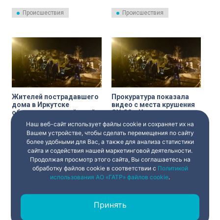
восстановили
самолёт Су-30, выплатят по сто
электроснабжение жилых
тысяч рублей.
Происшествия
Происшествия
домов. Трагедия оставила без
света 150 зданий в зоне
крушения самолета.
Жителей пострадавшего
Прокуратура показала
дома в Иркутске
видео с места крушения
обеспечат горячей едой
СУ-30 в Иркутске
Наш веб-сайт использует файлы cookie и сохраняет их на
Жителей Иркутска,
Прокуратура Иркутской области
пострадавших в результате
предоставила телеканалу
Вашем устройстве, чтобы сделать перемещения по сайту
падения военного самолета
«Санкт-Петербург» видео с
более удобными для Вас, а также для анализа статистики
Су-30, обеспечат горячим
места крушения военного
сайта и содействия нашей маркетинговой деятельности.
Происшествия
Происшествия
питанием.
самолёта СУ-30 на жилой дом
Продолжая просмотр этого сайта, Вы соглашаетесь на
в Иркутске.
обработку файлов cookie в соответствии с
Политикой
использования АО «ГАТР» файлов cookie
.
Принять
‹
1
2
›