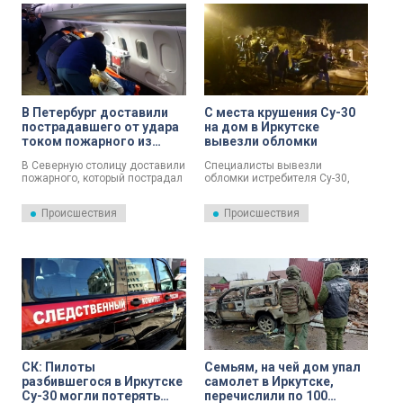
В Петербург доставили
С места крушения Су-30
пострадавшего от удара
на дом в Иркутске
током пожарного из
вывезли обломки
Иркутска
В Северную столицу доставили
Специалисты вывезли
пожарного, который пострадал
обломки истребителя Су-30,
при тушении огня в
который ранее упал на
административном здании
двухквартирный дом в
Происшествия
Происшествия
Иркутска.
Иркутске.
СК: Пилоты
Семьям, на чей дом упал
разбившегося в Иркутске
самолет в Иркутске,
Су-30 могли потерять
перечислили по 100