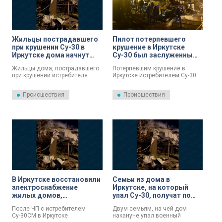
Жильцы пострадавшего
Пилот потерпевшего
при крушении Су-30 в
крушение в Иркутске
Иркутске дома начнут
Су-30 был заслуженным
получать выплаты со
летчиком-испытателем
Жильцы дома, пострадавшего
Потерпевшим крушение в
вторника
при крушении истребителя
Иркутске истребителем Су-30
Су-30СМ, получат
управляли опытные пилоты. Об
компенсации. Об этом заявил
этом рассказал губернатор
Происшествия
Происшествия
губернатор Иркутской области
области Игорь Кобзев.
Игорь Кобзев.
В Иркутске восстановили
Семьи из дома в
электроснабжение
Иркутске, на который
жилых домов,
упал Су-30, получат по
оставшихся без света из-
100 тысяч рублей
После ЧП с истребителем
Двум семьям, на чей дом
за ЧП с Су-30
Су-30СМ в Иркутске
накануне упал военный