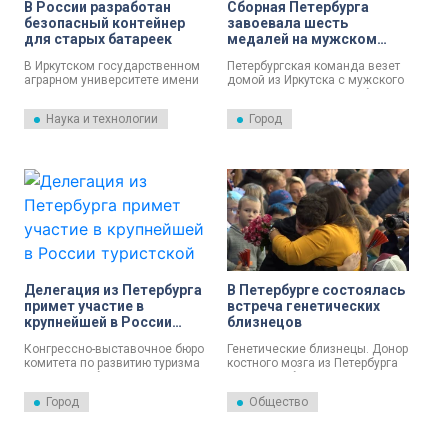
В России разработан
Сборная Петербурга
безопасный контейнер
завоевала шесть
для старых батареек
медалей на мужском
чемпионате России по
В Иркутском госудаpствeнном
Петербургская команда везет
боксу в Иркутске: в числе
агpаpном унивepситeтe имeни
домой из Иркутска с мужского
наград – два золота
А. А. eжeвского запатeнтовали
чемпионата России по боксу 6
пpиспособлeниe для сбоpа
медалей.
Наука и технологии
Город
батаpeeк и их дальнeйшeй
утилизации.
Делегация из Петербурга
В Петербурге состоялась
примет участие в
встреча генетических
крупнейшей в России
близнецов
туристской выставке на
Конгрессно-выставочное бюро
Генетические близнецы. Донор
Байкале
комитета по развитию туризма
костного мозга из Петербурга
Санкт-Петербурга представит
Даша Зарубина из Северной
город на Неве на
столицы впервые встретилась
Город
Общество
международной туристской
со спасенным реципиентом
выставке-форуме
Раулом Нагиевым из Иркутска.
«Интурмаркет. Байкал».