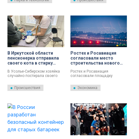
Наука и технологии
Происшествия
выдавило, и город вторые
сутки оставался без воды.
В Иркутской области
Ростех и Росавиация
пенсионерка отправила
согласовали место
своего кота в стирку
строительства нового
вместе со шторами
аэропорта в Иркутске
В Усолье-Сибирском хозяйка
Ростех и Росавиация
случайно постирала своего
согласовали площадку
кота в стиральной машине.
«Ключевая» для строительства
нового аэропорта в Иркутске.
Происшествия
Экономика