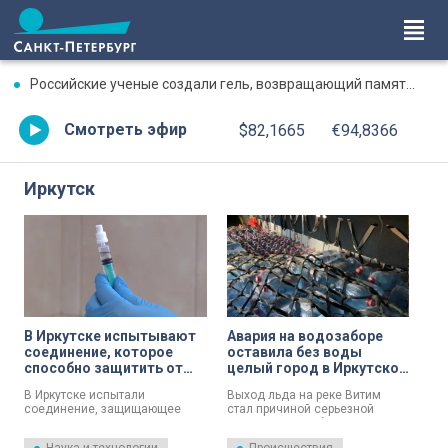
Российские ученые создали гель, возвращающий память после травмы
Смотреть эфир
$82,1665
€94,8366
Иркутск
В Иркутске испытывают
Авария на водозаборе
соединение, которое
оставила без воды
способно защитить от
целый город в Иркутской
свиного гриппа
области
В Иркутске испытали
Выход льда на реке Витим
соединение, защищающее
стал причиной серьезной
мышей от свиного гриппа
аварии в Бодайбо —
H1N1.
водозаборную станцию