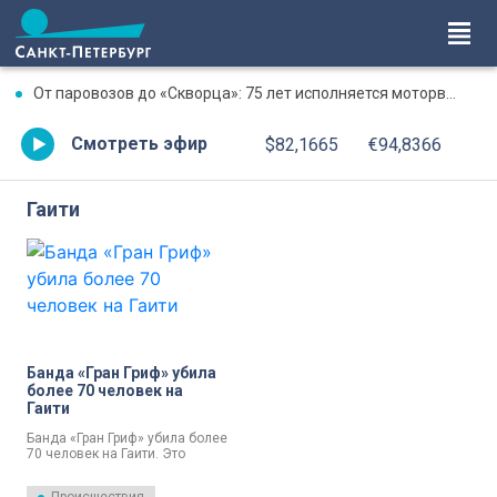
От паровозов до «Скворца»: 75 лет исполняется моторвагонному депо Санкт-Петербург-Финляндский
Смотреть эфир
$82,1665
€94,8366
Гаити
Банда «Гран Гриф» убила
более 70 человек на
Гаити
Банда «Гран Гриф» убила более
70 человек на Гаити. Это
произошло в городе Пон-Сонде
в департаменте Артибонит 3