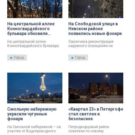
На центральной аллее
На Слободской улице в
Конногвардейского
Невском районе
бульвара обновили
появились новые фонари
освещение
На центральной аллее
Закончена реконструкция
Конногвардейского бульвара
наружного освещения на
завершили установку новых
Слободской улице в Невском
фонарей.
районе.
Город
Город
Смольную набережную
«Квартал 23» в Петергофе
украсили чугунные
стал светлее и
фонари
безопаснее
На Смольной набережной – на
Петродворцовый район
участке от Водопроводного
осветили по новому.