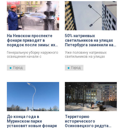
На Невском проспекте
50% натриевых
фонари приводят в
светильников на улицах
порядок после зимы: их
Петербурга заменили на
моют и красят
более современные
Генеральную уборку наружного
Уже половину натриевых
освещения начали с
светильников на улицах
Центрального района.
Северной столицы заменили
на более современные и
Город
Город
экономичные светодиодные.
До конца года в
Территорию
Муринском парке
исторического
установят новые фонари
Осиновецкого редута