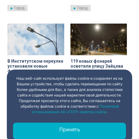
переулка до улицы Смольного
Современные светодиодные
– заменили фонари.
фонари получил так
Город
Город
называемый «23-й квартал» в
Старом Петергофе.
В Институтском переулке
119 новых фонарей
установили новые
осветили улицу Зайцева
фонари
Специалисты петербургского
Наш веб-сайт использует файлы cookie и сохраняет их на
«Ленсвета» модернизировали
В Институтском переулке
освещение на улице Зайцева
установили 39 новых фонарей
Вашем устройстве, чтобы сделать перемещения по сайту
в Кировском районе
на 33-х опорах.
более удобными для Вас, а также для анализа статистики
Петербурга.
сайта и содействия нашей маркетинговой деятельности.
Город
Город
Продолжая просмотр этого сайта, Вы соглашаетесь на
обработку файлов cookie в соответствии с
Политикой
использования АО «ГАТР» файлов cookie
.
Принять
‹
1
2
3
›