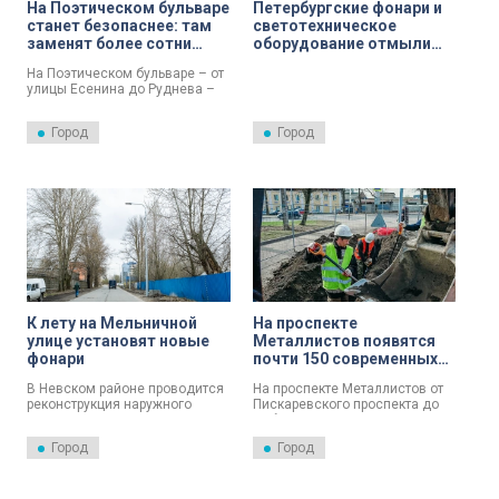
На Поэтическом бульваре
Петербургские фонари и
станет безопаснее: там
светотехническое
заменят более сотни
оборудование отмыли
фонарей
после зимы
На Поэтическом бульваре – от
улицы Есенина до Руднева –
началась реконструкция
наружного освещения. На
Город
Город
объекте уже установили 90
новых опор, идёт замена
натриевых ламп на
светодиодные. Всего более
сотни светильников. Также
специалисты подготовили
траншеи – туда уберут
кабельные линии.
К лету на Мельничной
На проспекте
улице установят новые
Металлистов появятся
фонари
почти 150 современных
фонарей
В Невском районе проводится
На проспекте Металлистов от
реконструкция наружного
Пискаревского проспекта до
освещения на Мельничной
Лабораторной улицы начали
улице. Работы выполнены на
реконструкцию наружного
Город
Город
60%. Летом планируется их
освещения. Об этом рассказал
завершить.
губернатор Санкт-Петербурга
Александр Беглов.