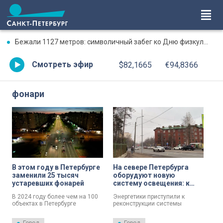
Бежали 1127 метров: символичный забег ко Дню физкультурника и окончанию Ленинградской битвы
Смотреть эфир
$82,1665
€94,8366
фонари
В этом году в Петербурге
На севере Петербурга
заменили 25 тысяч
оборудуют новую
устаревших фонарей
систему освещения: к
лету будущего года на
В 2024 году более чем на 100
Энергетики приступили к
Политехнической
объектах в Петербурге
реконструкции системы
появятся 174 фонаря
натриевые светильники
наружного освещения на
заменили на светодиодные.
Политехнической улице,