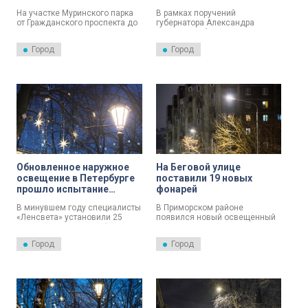
осветили новые фонари
На участке Муринского парка
В рамках поручений
от Гражданского проспекта до
губернатора Александра
улицы Руставели в этом году
Беглова по благоустройству
обновят освещение.
исторического района
Город
Город
Осиновой Рощи выполнено
строительство наружного
освещения на территории
объекта культурного наследия
регионального значения
«Осиновецкий редут».
Находящаяся там земляная
крепость «Звезда» была
возведена в 1789 году и
служит характерным образцом
земляных фортификаций конца
XVIII века.
Обновленное наружное
На Беговой улице
освещение в Петербурге
поставили 19 новых
прошло испытание
фонарей
морозами
В минувшем году специалисты
В Приморском районе
«Ленсвета» установили 25
появился новый освещенный
тысяч светодиодных фонарей
участок. Это протяженный
и проложили 360 километров
квартал Беговой улицы: от
Город
Город
проводов с изоляцией из
Школьной до Савушкина. Там
полиэтилена.
проложили 800 метров кабеля,
установили 16 опор и 19
современных светодиодных
светильников, которые
существенно экономят
электроэнергию.