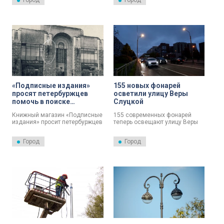
Город
Город
проходящей от площади
Мужества до Тихорецкого
проспекта.
«Подписные издания»
155 новых фонарей
просят петербуржцев
осветили улицу Веры
помочь в поиске
Слуцкой
пропавших в 80-е
Книжный магазин «Подписные
155 современных фонарей
фонарей
издания» просит петербуржцев
теперь освещают улицу Веры
помочь в поисках пропавших в
Слуцкой в Колпинском районе.
80-е годы старинных
Город
Город
светильников. Раньше они
украшали фасад здания на
Литейном проспекте, 57.