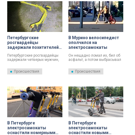
Петербургские
В Мурино велосипедист
росгвардейцы
ополчился на
задержали похитителей
электросамокаты
самокатов
Петербургские росгвардейцы
Он нещадно ломал их, бил об
задержали четверых мужчин,
асфальт, а потом выбрасывал
похитивших арендованные
в кусты. Все это происходило
электросамокаты.
днем на глазах у удивленных
Происшествия
Происшествия
Злоумышленники хотели
прохожих, которые молча
разобрать их на запчасти и
наблюдали, но предпочитали
продать.
не вмешиваться, дабы не
попасть под горячую руку.
В Петербурге
В Петербурге
электросамокаты
электросамокаты
оснастили номерными
оснастили новыми