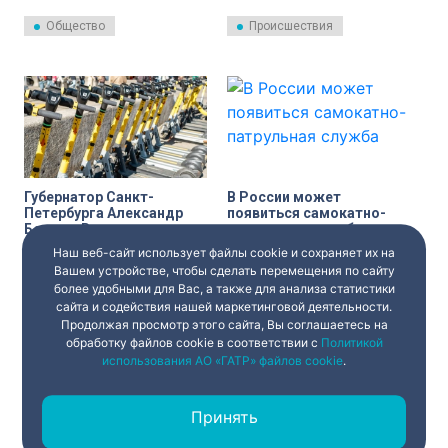
морского парада в День
улице в Приморском районе
Военно-морского флота (ВМФ)
Петербурга.
Общество
Происшествия
будет запрещено
использование
электросамокатов. Об этом
напомнили в
Госавтоинспекции города.
Губернатор Санкт-
В России может
Петербурга Александр
появиться самокатно-
Беглов: В центре города
патрульная служба
запретят ездить на
Наш веб-сайт использует файлы cookie и сохраняет их на
Запрет передвижения на
В России может появиться
электросамокатах в день
самокатах и других средствах
самокатно-патрульная служба
Вашем устройстве, чтобы сделать перемещения по сайту
генеральной репетиции
индивидуальной мобильности
(СПС) для контроля за
более удобными для Вас, а также для анализа статистики
Главного военно-
введен в центральных районах
движением электросамокатов.
сайта и содействия нашей маркетинговой деятельности.
морского парада
Город
Общество
города в день проведения
С таким предложением
Продолжая просмотр этого сайта, Вы соглашаетесь на
генеральной репетиции
выступил депутат
Главного военно-морского
Государственной Думы Сергей
обработку файлов cookie в соответствии с
Политикой
парада.
Колунов.
использования АО «ГАТР» файлов cookie
.
Принять
‹
1
2
3
...
›