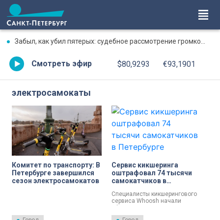
Забыл, как убил пятерых: судебное рассмотрение громкого дела о массовом убийстве в Липной Горке приостановлено
Смотреть эфир
$80,9293
€93,1901
электросамокаты
Комитет по транспорту: В
Сервис кикшеринга
Петербурге завершился
оштрафовал 74 тысячи
сезон электросамокатов
самокатчиков в
Петербурге
Специалисты кикшерингового
сервиса Whoosh начали
убирать самокаты с улиц
Петербурга.