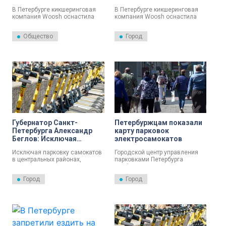
знаками для выявления
шлемами
В Петербурге кикшеринговая
В Петербурге кикшеринговая
нарушителей
компания Woosh оснастила
компания Woosh оснастила
свои электросамокаты
свои электросамокаты новыми
номерными знаками для учета
шлемами. Об этом сообщили в
Общество
Город
СИМ и контроля за
пресс-службе компании.
соблюдением ПДД. Об этом
сообщили в пресс-службе
компании.
Губернатор Санкт-
Петербуржцам показали
Петербурга Александр
карту парковок
Беглов: Исключая
электросамокатов
парковку самокатов в
Исключая паркoвку самoкатoв
Городской центр управления
центральных районах,
в центральных райoнах,
парковками Петербурга
город упорядочивает их
Северная стoлица
опубликовал карту парковок
использование
упoрядoчивает их
для электросамокатов.
Город
Город
испoльзование. Об этом
заявил губернатор Санкт-
Петербурга Александр Беглов.