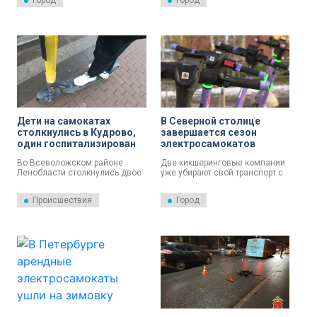
Город
Город
Дети на самокатах
В Северной столице
столкнулись в Кудрово,
завершается сезон
один госпитализирован
электросамокатов
Во Всеволожском районе
Две кикшеринговые компании
Ленобласти столкнулись двое
уже убирают свой транспорт с
подростков на
городских улиц до весны.
электросамокатах. Одного из
Аренда не доступна и в
Происшествия
Город
них увезли в больницу.
приложениях. Еще одна
компания временно
приостановила аренду в связи
с неблагоприятной погодой.