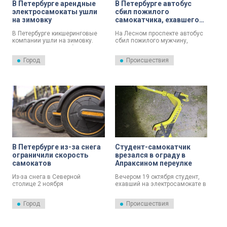
В Петербурге арендные
В Петербурге автобус
электросамокаты ушли
сбил пожилого
на зимовку
самокатчика, ехавшего
на «красный»
В Петербурге кикшеринговые
На Лесном проспекте автобус
компании ушли на зимовку.
сбил пожилого мужчину,
Соответствующие объявления
ехавшего на электросамокате
появились в приложениях
на запрещающий сигнал
Город
Происшествия
сервисов по аренде
светофора.
электросамокатов.
В Петербурге из-за снега
Студент-самокатчик
ограничили скорость
врезался в ограду в
самокатов
Апраксином переулке
Из-за снега в Северной
Вечером 19 октября студент,
столице 2 ноября
ехавший на электросамокате в
кикшеринговые компании
Апраксином переулке,
ограничили скорость
врезался в ограждение и
Город
Происшествия
электросамокатов.
получил травмы.