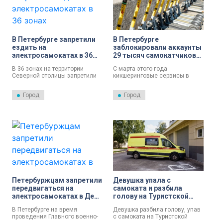
В Петербурге запретили
В Петербурге
ездить на
заблокировали аккаунты
электросамокатах в 36
29 тысяч самокатчиков-
зонах
нарушителей
В 36 зонах на территории
С марта этого года
Северной столицы запретили
кикшеринговые сервисы в
ездить на электросамокатах.
Северной столице
Об этом рассказали в пресс-
заблокировали более 29 тысяч
Город
Город
службе городского комитета
аккаунтов самокатчиков-
по транспорту.
нарушителей.
Петербуржцам запретили
Девушка упала с
передвигаться на
самоката и разбила
электросамокатах в День
голову на Туристской
ВМФ
улице
В Петербурге на время
Девушка разбила голову, упав
проведения Главного военно-
с самоката на Туристской