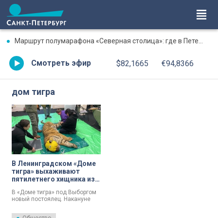
Маршрут полумарафона «Северная столица»: где в Петербурге будут перекрыты дороги 9 августа
Смотреть эфир
$82,1665
€94,8366
дом тигра
В Ленинградском «Доме
тигра» выхаживают
пятилетнего хищника из
Хабаровска
В «Доме тигра» под Выборгом
новый постоялец. Накануне
туда доставили пятилетнего
хищника из Хабаровска.