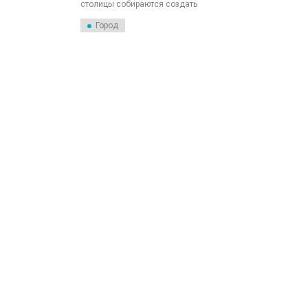
столицы собираются создать
новое общественное
пространство. Вторую жизнь
Город
дадут зданию Дома культуры
«Невский».