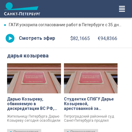
ГАТИ ускорила согласование работ в Петербурге с 35 дней до двух часов
Смотреть эфир
$82,1665
€94,8366
дарья козырева
Дарью Козыреву,
Студентке СПбГУ Дарье
обвиняемую в
Козыревой,
дискредитации ВС РФ,
арестованной за
выпустили из-под
дискредитацию ВС РФ,
Жительницу Петербурга Дарью
Петроградский районный суд
стражи
продлили стражу еще на
Козыреву сегодня освободили
Санкт-Петербурга продлил
полгода
из следственного изолятора.
стражу Дарье Козыревой,
которую обвиняют по статье