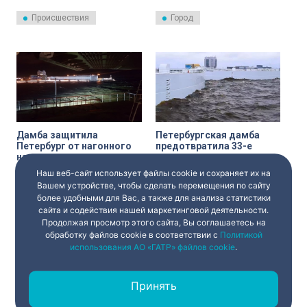
аварий. Одна из них на
наводнение. Об успешной
внутреннем кольце в районе
работе комплекса защитных
Происшествия
Город
дамбы.
сооружений 15 октября
рассказали в пресс-службе
КЗС/
Дамба защитила
Петербургская дамба
Петербург от нагонного
предотвратила 33-е
наводнения
нагонное наводнение
Наш веб-сайт использует файлы cookie и сохраняет их на
Дамба снова предотвратила в
Петербургская дамба
Петербурге нагонное
предотвратила 33-е морское
Вашем устройстве, чтобы сделать перемещения по сайту
наводнение. Об успешной
нагонное наводнение. Об этом
более удобными для Вас, а также для анализа статистики
работе комплекса защитных
10 октября сообщили в пресс-
сайта и содействия нашей маркетинговой деятельности.
Город
Город
сооружений 12 октября
службе Комплекса защитных
Продолжая просмотр этого сайта, Вы соглашаетесь на
рассказали в пресс-службе
сооружений.
КЗС.
обработку файлов cookie в соответствии с
Политикой
использования АО «ГАТР» файлов cookie
.
Принять
‹
1
...
2
3
4
...
›