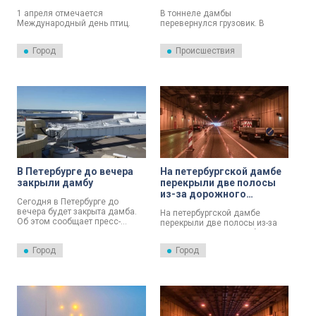
международный День
заливом
1 апреля отмечается
В тоннеле дамбы
птиц
Международный день птиц.
перевернулся грузовик. В
Дирекция Комплекса
связи с инцидентом проезд по
защитных сооружений
этому участку КАД затруднён.
Город
Происшествия
Петербурга поделилась
кадрами белых лебедей,
которые начали гнездиться у
петербургской дамбы.
В Петербурге до вечера
На петербургской дамбе
закрыли дамбу
перекрыли две полосы
из-за дорожного
Сегодня в Петербурге до
ремонта
вечера будет закрыта дамба.
На петербургской дамбе
Об этом сообщает пресс-
перекрыли две полосы из-за
служба Дирекции Комплекса
дорожного ремонта. Об этом
защитных сооружений (КЗС).
сообщили в дирекции
Город
Город
Комплекса защитных
сооружений.