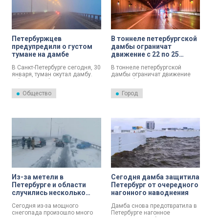
Петербуржцев
В тоннеле петербургской
предупредили о густом
дамбы ограничат
тумане на дамбе
движение с 22 по 25
января
В Санкт-Петербурге сегодня, 30
В тоннеле петербургской
января, туман окутал дамбу.
дамбы ограничат движение
Об этом сообщили в пресс-
автомобилей с 22 по 25
службе Дирекции Комплекса
января. Об этом сообщили в
Общество
Город
защитных сооружений (КЗС).
дирекции комплекса защитных
сооружений.
Из-за метели в
Сегодня дамба защитила
Петербурге и области
Петербург от очередного
случились несколько
нагонного наводнения
массовых аварий
Сегодня из-за мощного
Дамба снова предотвратила в
снегопада произошло много
Петербурге нагонное