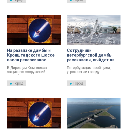
Город
Город
что сегодня и завтра
ремонтно-восстановительных
транспортный отсек Невской
работ в тоннеле.
стороны – это внутреннее
кольцо КАД – будет двигаться
чуть медленнее обычного.
На развязке дамбы и
Сотрудники
Кронштадского шоссе
петербургской дамбы
ввели реверсивное
рассказали, выйдет ли
движение
Нева из берегов сегодня
В Дирекции Комплекса
Петербуржцам сообщили,
защитных сооружений
угрожает ли городу
Петербурга от наводнений
наводнение 20 июня.
сообщили, что схема проезда
Город
Город
на развязке дамбы и
Кронштадского шоссе
изменится.