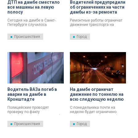
ДТП на дамбе сместило
Водителей предупредили
все машины на левую
об ограничениях на части
полосу
дамбы из-за ремонта
Сегодня на дамбе в Санкт-
Ремонтные работы ограничат
Петербурге случилось
движение транспорта на
дорожно-транспортное
дамбе.
происшествие.
Происшествия
Город
Водитель ВАЗа погиб в
На дамбе ограничат
аварии на дамбе в
движение по тоннелю на
Кронштадте
всю следующую неделю
Полицейские проводят
С понедельника почти на
проверку по факту
неделю будет ограничено
смертельной аварии на дамбе
движение в тоннеле дамбы в
в Северной столице. Авария
транспортном отсеке Невской
Происшествия
Город
произошла в Кроншадтском
стороны. Это связано с
районе города на 130
ремонтно-
километре КАД.
восстановительными
работами.