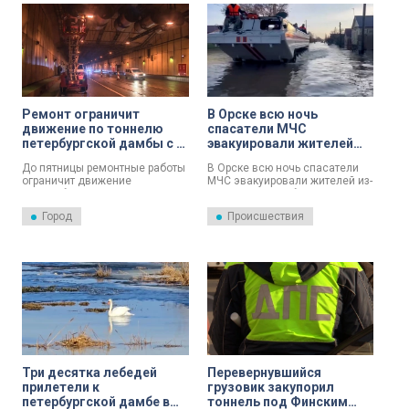
Ремонт ограничит
В Орске всю ночь
движение по тоннелю
спасатели МЧС
петербургской дамбы с 8
эвакуировали жителей
апреля
из-за разрыва дамбы:
До пятницы ремонтные работы
В Орске всю ночь спасатели
работы продолжаются
ограничит движение
МЧС эвакуировали жителей из-
автомобилей по тоннелю
за разрыва дамбы.
петербургской дамбы. Об этом
Город
Происшествия
сообщили в пресс-службе КЗС.
Три десятка лебедей
Перевернувшийся
прилетели к
грузовик закупорил
петербургской дамбе в
тоннель под Финским