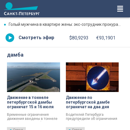
Голый мужчина в квартире жены: экс-сотрудник прокуратуры рассказал, почему совершил убийство
Смотреть эфир
$80,9293
€93,1901
дамба
Движение в тоннеле
Движение по
петербургской дамбы
петербургской дамбе
ограничат 15 и 16 июля
ограничат на два дня
Временные ограничения
Водителей Петербурга
движения введены в тоннеле
предупредили об ограничения
Петербургской дамбы.
на дамбе. Причина –
Водителей просят учитывать,
проведение регламентных и