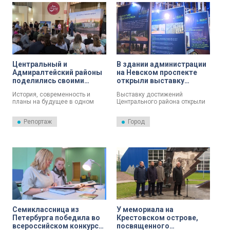
Центральный и
В здании администрации
Адмиралтейский районы
на Невском проспекте
поделились своими
открыли выставку
достижениями в рамках
достижений
История, современность и
Выставку достижений
проекта «Мой Петербург»
Центрального района
планы на будущее в одном
Центрального района открыли
пространстве. Проект «Мой
сегодня в здании
Петербург» получил
администрации на Невском
Репортаж
Город
продолжение в районах
проспекте. Экспозиция стала
города, своими достижениями
продолжением проекта «Мой
поделились Центральный и
Петербург».
Адмиралтейский. Результаты
благоустройства, культурных
инициатив и сохранения
исторической памяти
представили в современном
интерактивном формате.
Проект, как отметил губернатор
Александр Беглов, вырос из
успеха петербургского стенда
Семиклассница из
У мемориала на
на выставке «Россия» в
Москве.
Петербурга победила во
Крестовском острове,
всероссийском конкурсе
посвященного