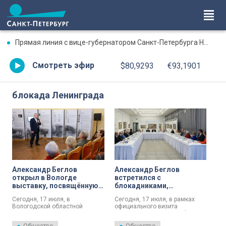
Прямая линия с вице-губернатором Санкт-Петербурга Натальей Чечиной. Смотрите сегодня в 19:00
Смотреть эфир
$80,9293
€93,1901
блокада Ленинграда
Александр Беглов
Александр Беглов
открыл в Вологде
встретился с
выставку, посвящённую
блокадниками,
блокаде Ленинграда
проживающими в
Сегодня, 17 июля, в
Сегодня, 17 июля, в рамках
Вологодской области
Вологодской областной
официального визита
государственной филармонии
делегации Санкт‑Петербурга в
имени В.А.Гаврилина
Вологодскую область