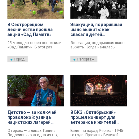
В Сестрорецком
Эвакуация, подарившая
лесничестве прошла
шанс выжить: как
акция «Сад Памяти»
спасали детей
блокадного Ленинграда
25 молодых сосен пополнили
Эвакуация, подарившая шанс
«Сад Памяти». В этот раз
выжить. Когда началась
акцию провели в Сестрорецком
Великая Отечественная, Зое
лесничестве и под эгидой
Рилущиной было всего 8 лет. В
Город
Репортаж
Года единства народов
1942-м вместе с другими
России. Участвовали вице-
маленькими ленинградцами
губернатор Евгений
ее эвакуировали по Дороге
Разумишкин, председатель
жизни через Ладожское озеро.
комитета по благоустройству
О том, как спасали детей
Сергей Петриченко, глава
осажденного города,
Курортного района Александр
рассказывает телеканал
Забайкин, лесничие и
«Санкт-Петербург».
волонтёры. Молодые деревья
привезли из местного
питомника.
Детство — за колючей
В БКЗ «Октябрьский»
проволокой: узница
прошел концерт для
нацистских лагерей
ветеранов и жителей
Галина Подосинникова
блокадного Ленинграда
О героях — в лицах. Галина
Билет на парад 9-го мая 1945-
рассказала об ужасах
концерт «Ноты,
Подосинникова одна из тех,
го года. Праздник Великой
Великой Отечественной
пробившие броню»