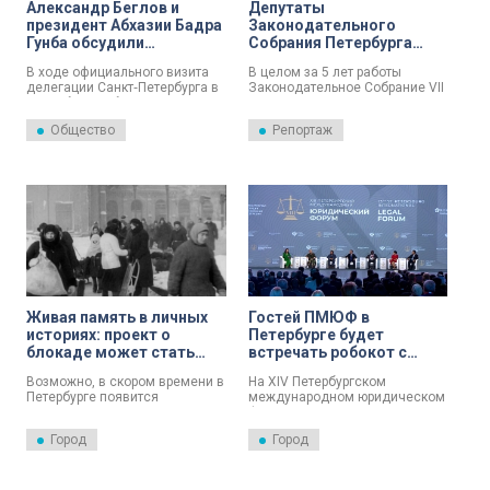
Александр Беглов и
Депутаты
президент Абхазии Бадра
Законодательного
Гунба обсудили
Собрания Петербурга
сотрудничество в сферах
предложили ввести
В ходе официального визита
В целом за 5 лет работы
торговли, образования,
особые номера для
делегации Санкт‑Петербурга в
Законодательное Собрание VII
молодежной политики
электроавтомобилей
Республику Абхазия сегодня, 7
созыва приняло 2145
июля, состоялась встреча
нормативно-правовых актов, из
Общество
Репортаж
губернатора Александра
них 806 стали законами.
Беглова и президента
Работали над документами и
республики Бадры Гунбы,
сегодня. В частности,
сообщили в Смольном.
депутаты упростили порядок
получения бесплатных
лекарств и предложили ввести
особые номера для
электроавтомобилей.
Живая память в личных
Гостей ПМЮФ в
историях: проект о
Петербурге будет
блокаде может стать
встречать робокот с
постоянной выставкой в
искусственным
Возможно, в скором времени в
На XIV Петербургском
Петербурге
интеллектом
Петербурге появится
международном юридическом
постоянное выставочное
форуме на стенде
пространство, где хроника
Федеральной службы
Город
Город
Великой Отечественной войны
судебных приставов появится
и блокады будет представлена
необычный помощник –
в сотнях личных историй.
робокот по имени ЯРСон.