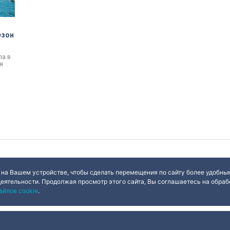
езон
ла в
я
ый
ги
 на Вашем устройстве, чтобы сделать перемещения по сайту более удобным
деятельности. Продолжая просмотр этого сайта, Вы соглашаетесь на обрабо
айлов cookie
.