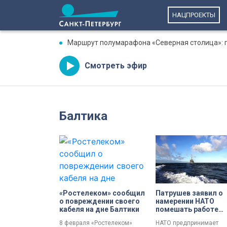
НАЦПРОЕКТЫ
Маршрут полумарафона «Северная столица»: гд
Смотреть эфир
Балтика
«Ростелеком» сообщил
Патрушев заявил о
о повреждении своего
намерении НАТО
кабеля на дне Балтики
помешать работе
российских портов 
8 февраля «Ростелеком»
НАТО предпринимает
Балтике