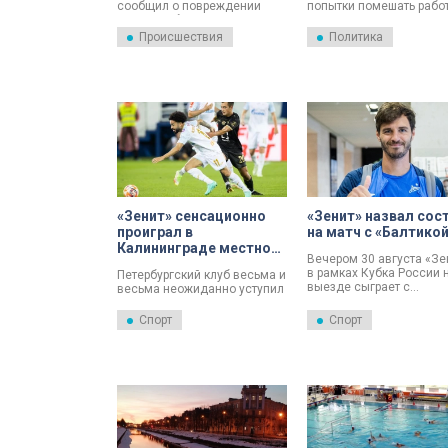
сообщил о повреждении
попытки помешать рабо
своего кабеля в Балтийском
российских портов на
море. По информации
Балтике в Ленинградско
Происшествия
Политика
компании, это произошло из-
Калининградской облас
за внешнего воздействия.
заявил Николай Патруш
помощник президента
России, глава Морской
коллегии. 6 февраля он
провёл в Нижнем Новго
совещание по вопроса
безопасности морского
речного судоходства.
«Зенит» сенсационно
«Зенит» назвал сос
проиграл в
на матч с «Балтико
Калининграде местной
Вечером 30 августа «Зе
«Балтике»
в рамках Кубка России 
Петербургский клуб весьма и
выезде сыграет с
весьма неожиданно уступил
калининградской
с минимальным счетом 0:1.
«Балтикой». Свисток на
Спорт
Спорт
стадионе прозвучит в 19
Тренерский штаб сине-б
голубых определился с
стартовым составом.