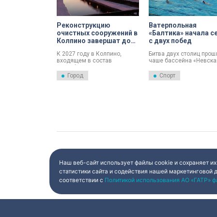
Реконструкцию
Ватерпольная
очистных сооружений в
«Балтика» начала с
Колпино завершат до
с двух побед
2027 года
К 2027 году в Колпино,
Битва двух столиц прош
входящем в состав
чаше бассейна «Невска
Петербурга, завершат
волна». Ватерпольная
реконструкцию очистных
«Балтика» открыла нов
Город
Спорт
сооружений.
сезон мужской Суперли
матчами против второго
состава московской
спортшколы «Восток-2».
Наш веб-сайт использует файлы cookie и сохраняет их
статистики сайта и содействия нашей маркетинговой 
соответствии с
Политикой использования АО «ГАТР» ф