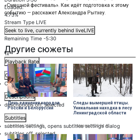
«Смешной фестиваль». Как идёт подготовка к этому
Loaded
:
событию — расскажет Александра Рытхеу.
4.73%
Stream Type
LIVE
Seek to live, currently behind live
LIVE
Remaining Time
-
5:30
Другие сюжеты
1x
Playback Rate
Chapters
Chapters
Descriptions
День единения народов
Следы вымершей птицы.
descriptions off
, selected
России и Белоруссии
Уникальная находка в лесу
Ленинградской области
Subtitles
subtitles settings
, opens subtitles settings dialog
1 апреля 2022
04:45
1 апреля 2022
04:45
subtitles off
, selected