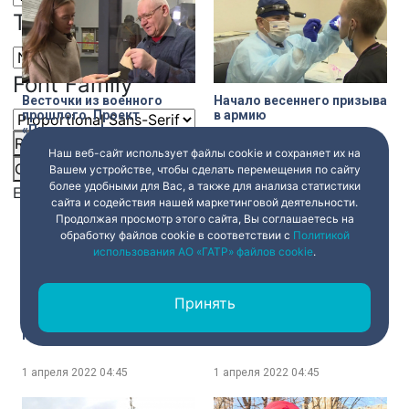
Олдманом «Медленные
Text Edge Style
лошади»
Font Family
Весточки из военного
Начало весеннего призыва
прошлого. Проект
в армию
«Письма на фронт»
Reset
restore all settings to the default values
Done
стартовал в Музее
Наш веб-сайт использует файлы cookie и сохраняет их на
обороны и блокады
Close Modal Dialog
1 апреля 2022
04:45
1 апреля 2022
04:45
Вашем устройстве, чтобы сделать перемещения по сайту
Ленинграда
более удобными для Вас, а также для анализа статистики
End of dialog window.
сайта и содействия нашей маркетинговой деятельности.
Продолжая просмотр этого сайта, Вы соглашаетесь на
обработку файлов cookie в соответствии с
Политикой
использования АО «ГАТР» файлов cookie
.
Принять
Кулинария в эпоху Петра I.
Полезный завтрак. Салат
Какие блюда и столовые
с корюшкой
приборы появились в
обиходе в начале XVIII
века?
1 апреля 2022
04:45
1 апреля 2022
04:45