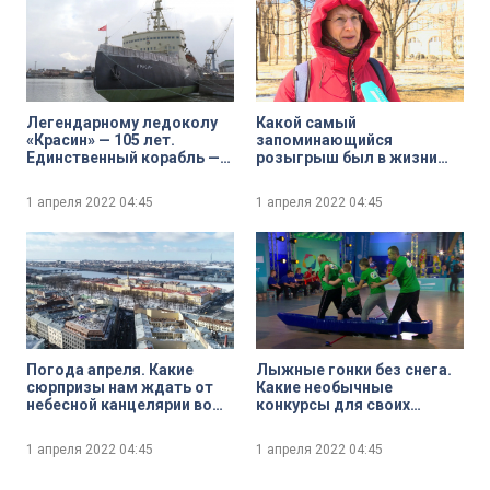
Легендарному ледоколу
Какой самый
«Красин» — 105 лет.
запоминающийся
Единственный корабль —
розыгрыш был в жизни
участник арктических
петербуржцев?
сражений Второй мировой
1 апреля 2022
04:45
1 апреля 2022
04:45
войны, который до сих пор
на плаву — делится своими
секретами и фактами
Погода апреля. Какие
Лыжные гонки без снега.
сюрпризы нам ждать от
Какие необычные
небесной канцелярии во
конкурсы для своих
второй месяц весны?
семей-участников таит
программа «Папа, мама, я
1 апреля 2022
04:45
1 апреля 2022
04:45
— спортивная семья»