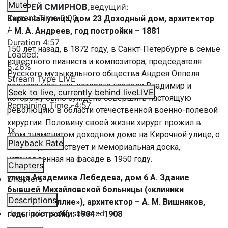
Mute
АНДРЕЙ СМИРНОВ,
ведущий:
Current Time
0:00
Кирочная улица, дом 23 Доходный дом, архитектор
/
– М. А. Андреев, год постройки – 1881
Duration
4:57
150 лет назад, в 1872 году, в Санкт-Петербурге в семье
Loaded
:
известного пианиста и композитора, председателя
5.26%
Русского музыкального общества Андрея Оппеля
Stream Type
LIVE
родился мальчик, которого назвали Владимир и
Seek to live, currently behind live
LIVE
которому было суждено совершить настоящую
Remaining Time
-
4:57
революцию в области отечественной военно-полевой
хирургии. Половину своей жизни хирург прожил в
1x
этом знаменитом доходном доме на Кирочной улице, о
Playback Rate
чём свидетельствует и мемориальная доска,
установленная на фасаде в 1950 году.
Chapters
улица Академика Лебедева, дом 6 А. Здание
Chapters
бывшей Михайловской больницы («клиники
Descriptions
баронета Виллие»), архитектор – А. М. Вишняков,
descriptions off
, selected
годы постройки: 1904 – 1908