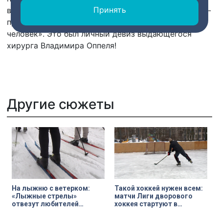
Принять
выкрасили под бронзу. Ну а на памятнике врачу по-
прежнему высечены слова «Человек человеку
человек». Это был личный девиз выдающегося
хирурга Владимира Оппеля!
Другие сюжеты
На лыжню с ветерком:
Такой хоккей нужен всем:
«Лыжные стрелы»
матчи Лиги дворового
отвезут любителей
хоккея стартуют в
зимнего спорта в Токсово
Петербурге