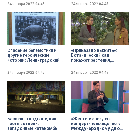
книга о подземном мире
котором стоит Медный
24 января 2022
04:45
24 января 2022
04:45
всадник.
Спасение бегемотихи и
«Приказано выжить»:
другие героические
Ботанический сад
истории: Ленинградский
покажет растения,
зоопарк подготовил
пережившие страшные
специальную экскурсию о
годы блокады
24 января 2022
04:45
24 января 2022
04:45
работе в годы блокады
Ленинграда
Бассейн в подвале, как
«Жёлтые звёзды»:
часть истории:
концерт-посвящение к
загадочные катакомбы
Международному дню
лютеранской церкви
памяти жертв Холокоста в