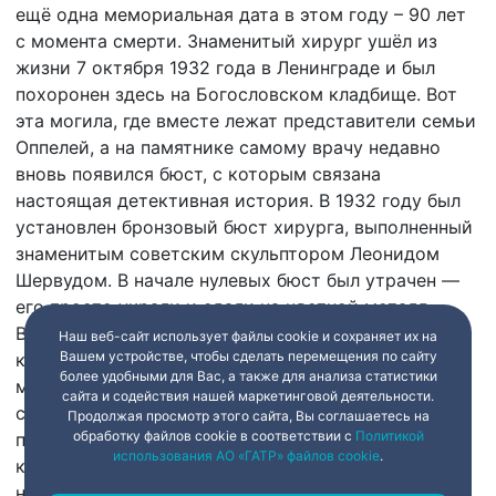
ещё одна мемориальная дата в этом году – 90 лет
с момента смерти. Знаменитый хирург ушёл из
жизни 7 октября 1932 года в Ленинграде и был
похоронен здесь на Богословском кладбище. Вот
эта могила, где вместе лежат представители семьи
Оппелей, а на памятнике самому врачу недавно
вновь появился бюст, с которым связана
настоящая детективная история. В 1932 году был
установлен бронзовый бюст хирурга, выполненный
знаменитым советским скульптором Леонидом
Шервудом. В начале нулевых бюст был утрачен —
его просто украли и сдали на цветной металл.
В 2019 году по инициативе основанной Оппелем
Наш веб-сайт использует файлы cookie и сохраняет их на
Вашем устройстве, чтобы сделать перемещения по сайту
кафедры военно-полевой хирургии Военно-
более удобными для Вас, а также для анализа статистики
медицинской академии организовали сбор
сайта и содействия нашей маркетинговой деятельности.
средств, чтобы восстановить утраченный
Продолжая просмотр этого сайта, Вы соглашаетесь на
обработку файлов cookie в соответствии с
Политикой
памятник. Кстати, на кафедре хранится гипсовая
использования АО «ГАТР» файлов cookie
.
копия бюста, созданного Шервудом. По ней отлили
новый бюст из полиэфирной смолы, которую