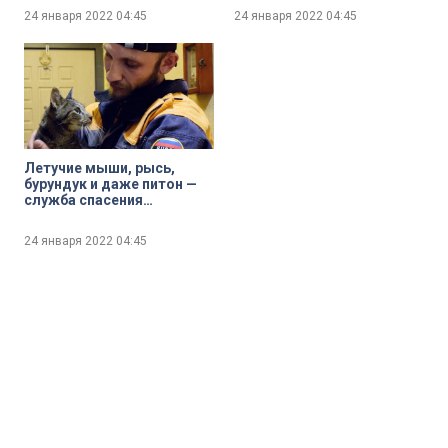
Святых Петра и Павла
Большом зале
24 января 2022
04:45
24 января 2022
04:45
«Петрикирхе»
Филармонии
Летучие мыши, рысь,
бурундук и даже питон —
служба спасения
животных «КОШКИСПАС»
подводит итоги года
24 января 2022
04:45