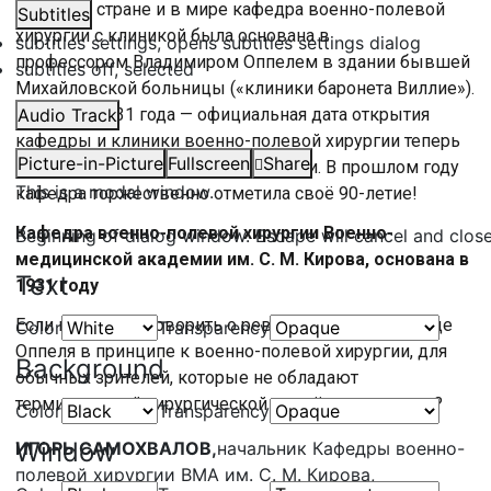
Первая в стране и в мире кафедра военно-полевой
Subtitles
хирургии с клиникой была основана в
subtitles settings
, opens subtitles settings dialog
профессором Владимиром Оппелем в здании бывшей
subtitles off
, selected
Михайловской больницы («клиники баронета Виллие»).
8 августа 1931 года — официальная дата открытия
Audio Track
кафедры и клиники военно-полевой хирургии теперь
Picture-in-Picture
Fullscreen
Share
уже Военно-медицинской академии. В прошлом году
This is a modal window.
кафедра торжественно отметила своё 90-летие!
Кафедра военно-полевой хирургии Военно-
Beginning of dialog window. Escape will cancel and clos
медицинской академии им. С. М. Кирова, основана в
Text
1931 году
Если мы будем говорить о революционном подходе
Color
Transparency
Оппеля в принципе к военно-полевой хирургии, для
Background
обычных зрителей, которые не обладают
терминологией хирургической — в чём его заслуга?
Color
Transparency
Window
ИГОРЬ САМОХВАЛОВ,
начальник Кафедры военно-
полевой хирургии ВМА им. С. М. Кирова,