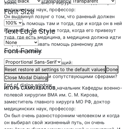
Color
Transparency
заместитель главного хирурга МО РФ, доктор
медицинских наук, профессор:
Font Size
Он выдвинул лозунг о том, что раненый должен
получить помощь там и тогда, где и когда он в ней
Text Edge Style
нуждается. То есть не тогда, когда его привезут
туда, где есть медицина, а медицина должна идти
вперёд и оказывать помощь раненому для
Font Family
спасения жизни.
АНДРЕЙ СМИРНОВ,
ведущий:
Правда то, что Опель занимался не только
Reset
restore all settings to the default values
Done
хирургией, но ещё и сопутствующими сферами?
Close Modal Dialog
End of dialog window.
ИГОРЬ САМОХВАЛОВ,
начальник Кафедры военно-
полевой хирургии ВМА им. С. М. Кирова,
заместитель главного хирурга МО РФ, доктор
медицинских наук, профессор:
Он был очень разносторонним человеком и когда
он выбирал свой жизненный путь, он очень