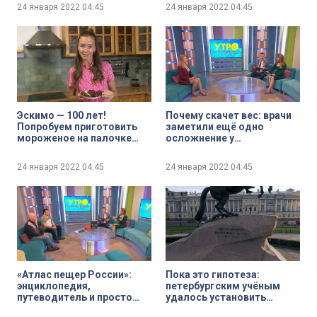
и Шапки
24 января 2022
04:45
24 января 2022
04:45
Эскимо — 100 лет!
Почему скачет вес: врачи
Попробуем приготовить
заметили ещё одно
мороженое на палочке
осложнение у
сами дома
переболевших COVID-19
24 января 2022
04:45
24 января 2022
04:45
«Атлас пещер России»:
Пока это гипотеза:
энциклопедия,
петербургским учёным
путеводитель и просто
удалось установить
невероятно интересная
возраст Гром-камня, на