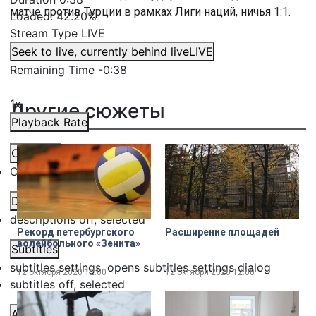
матче против Турции в рамках Лиги наций, ничья 1:1.
Loaded
:
42.20%
Stream Type
LIVE
Seek to live, currently behind live
LIVE
Remaining Time
-
0:38
1x
Другие сюжеты
Playback Rate
Chapters
Chapters
Descriptions
descriptions off
, selected
Рекорд петербургского
Расширение площадей
волейбольного «Зенита»
Subtitles
subtitles settings
, opens subtitles settings dialog
12 октября 2020
12:00
12 октября 2020
12:00
subtitles off
, selected
Audio Track