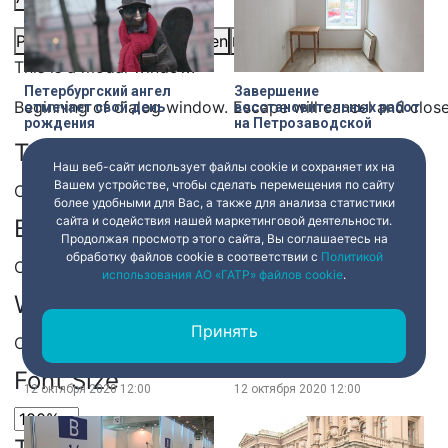
Picture-in-Picture
Fullscreen
Share
This is a modal window.
Петербургский ангел
Завершение
Beginning of dialog window. Escape will cancel and clos
отмечает свой день
восстановительных работ
рождения
на Петрозаводской
Text
12 октября 2020
12:00
12 октября 2020
12:00
Наш веб-сайт использует файлы cookie и сохраняет их на
Вашем устройстве, чтобы сделать перемещения по сайту
Color
Transparency
более удобными для Вас, а также для анализа статистики
сайта и содействия нашей маркетинговой деятельности.
Background
Продолжая просмотр этого сайта, Вы соглашаетесь на
обработку файлов cookie в соответствии с
Политикой
Color
Transparency
использования АО «ГАТР» файлов cookie
.
Window
Рейд по выявлению
На городской станции
Принять
нетрезвых водителей
скорой помощи пополнили
Color
Transparency
запас СИЗ
Font Size
12 октября 2020
12:00
12 октября 2020
12:00