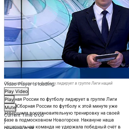
Video Player is loading.
Сборная России по футболу лидирует в группе Лиги наций
Play Video
Сборная России по футболу лидирует в группе Лиги
Play
нацийСборная России по футболу к этой минуте уже
Mute
завершила восстановительную тренировку на своей
Current Time
0:00
базе в подмосковном Новогорске. Накануне наша
/
национальная команда не удержала победный счёт в
Duration
0:38