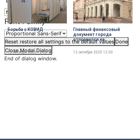
Text Edge Style
Font Family
Борьба с КОВИД
Главный финансовый
документ города
отправился на
Reset
restore all settings to the default values
Done
утверждение депутатов
Close Modal Dialog
12 октября 2020
12:00
12 октября 2020
12:00
End of dialog window.