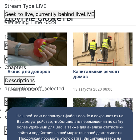
Stream Type
LIVE
Seek to live, currently behind live
LIVE
Другие сюжеты
Remaining Time
-
0:29
1x
Playback Rate
Chapters
Chapters
Акция для доноров
Капитальный ремонт
домов
Descriptions
descriptions off
, selected
13 августа 2020
08:00
13 августа 2020
08:00
Subtitles
subtitles settings
, opens subtitles settings dialog
Наш веб-сайт использует файлы cookie и сохраняет их на
subtitles off
, selected
Вашем устройстве, чтобы сделать перемещения по сайту
более удобными для Вас, а также для анализа статистики
Audio Track
сайта и содействия нашей маркетинговой деятельности.
Зрелищный звездопад
Учения в Ленобласти
Продолжая просмотр этого сайта, Вы соглашаетесь на