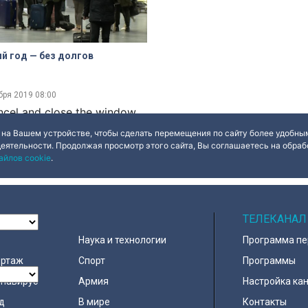
й год — без долгов
бря 2019
08:00
ncel and close the window.
 на Вашем устройстве, чтобы сделать перемещения по сайту более удобным
деятельности. Продолжая просмотр этого сайта, Вы соглашаетесь на обрабо
айлов cookie
.
ОСТИ
ТЕЛЕКАНАЛ
Наука и технологии
Программа п
ортаж
Спорт
Программы
навирус
Армия
Настройка ка
д
В мире
Контакты