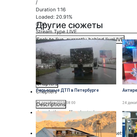
/
Duration
1:16
Loaded
:
20.91%
Другие сюжеты
0:00
Stream Type
LIVE
Seek to live, currently behind live
LIVE
Remaining Time
-
1:16
1x
Playback Rate
Chapters
Серьезные ДТП в Петербурге
Антире
Chapters
24 декабря 2019
08:00
24 дека
Descriptions
descriptions off
, selected
Subtitles
subtitles settings
, opens subtitles settings 