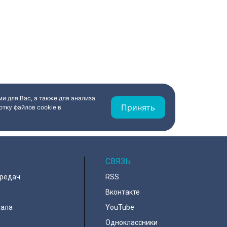
и для Вас, а также для анализа
Принять
тку файлов cookie в
СВЯЗЬ
ередач
RSS
Вконтакте
нала
YouTube
Одноклассники