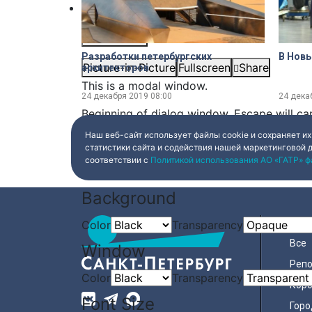
subtitles off
, selected
Audio Track
Разработки петербургских
В Новы
Picture-in-Picture
Fullscreen
Share
архитекторов
This is a modal window.
24 декабря 2019
08:00
24 дека
Beginning of dialog window. Escape will ca
Наш веб-сайт использует файлы cookie и сохраняет их
Text
статистики сайта и содействия нашей маркетинговой 
соответствии с
Политикой использования АО «ГАТР» ф
Color
Transparency
Background
НОВ
Color
Transparency
Все
Window
Реп
Color
Transparency
Коро
Font Size
Горо