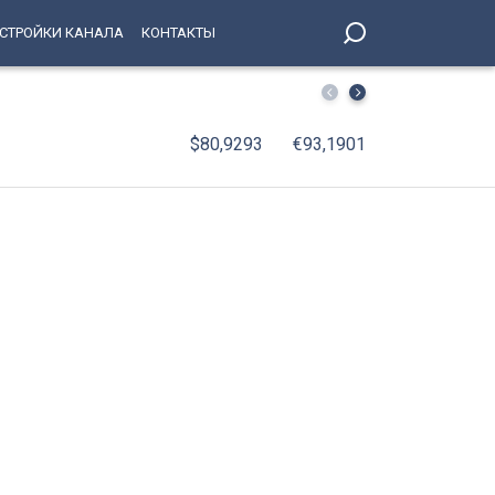
СТРОЙКИ КАНАЛА
КОНТАКТЫ
Жара и отмена лекарств едва не привели к ампутации –
$80,9293
€93,1901