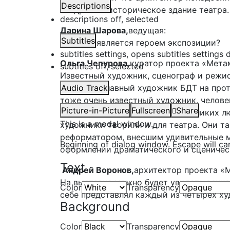
Descriptions
внедрить в историческое здание театра.
descriptions off
, selected
Дарина Шарова,
ведущая:
Subtitles
Кто ещё является героем экспозиции?
subtitles settings
, opens subtitles settings 
Ольга Чепурова,
куратор проекта «Мета
subtitles off
, selected
Известный художник, сценограф и режи
Кочергин, главный художник БДТ на про
Audio Track
тоже очень известный художник, челов
Picture-in-Picture
Fullscreen
Share
балете. Объединяет всех этих великих л
This is a modal window.
художники творили и для театра. Они та
реформатором, внесшим удивительные 
Beginning of dialog window. Escape will ca
оформлении драматического и сценичес
Text
Андрей Воронов,
архитектор проекта «
На выставке можно будет увидеть эскиз
Color
Transparency
себе представлял каждый из четырёх ху
Background
Color
Transparency