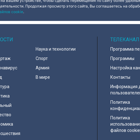
 на Вашем устройстве, чтобы сделать перемещения по сайту более удобным
деятельности. Продолжая просмотр этого сайта, Вы соглашаетесь на обрабо
айлов cookie
.
ОСТИ
ТЕЛЕКАНАЛ
Наука и технологии
Программа п
ортаж
Спорт
Программы
навирус
Армия
Настройка ка
д
В мире
Контакты
тура
Информация 
пользователе
тика
Политика
льный
конфиденциа
ество
Политика
номика
использовани
файлов cooki
исшествия