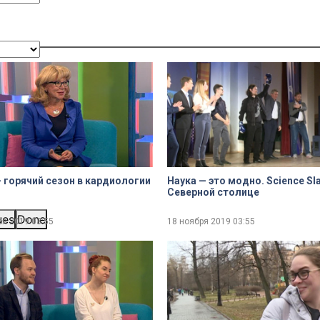
 горячий сезон в кардиологии
Наука — это модно. Science Sl
Северной столице
ues
Done
ря 2019
03:55
18 ноября 2019
03:55