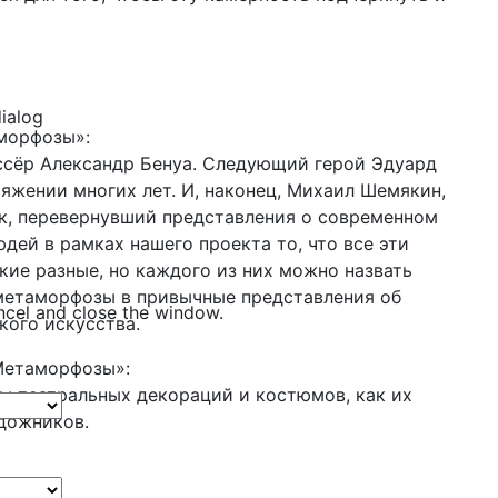
dialog
морфозы»:
ссёр Александр Бенуа. Следующий герой Эдуард
тяжении многих лет. И, наконец, Михаил Шемякин,
ек, перевернувший представления о современном
юдей в рамках нашего проекта то, что все эти
кие разные, но каждого из них можно назвать
метаморфозы в привычные представления об
ncel and close the window.
кого искусства.
Метаморфозы»:
ы театральных декораций и костюмов, как их
дожников.