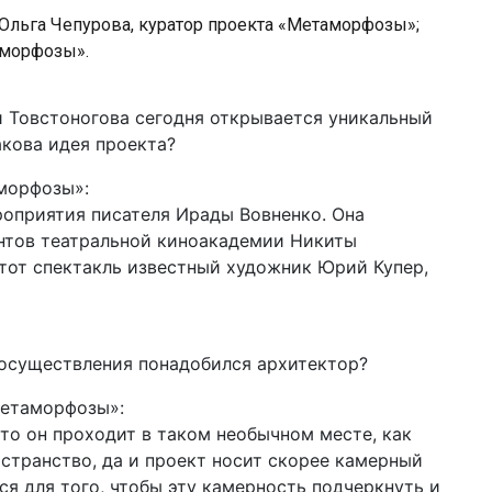
 Ольга Чепурова, куратор проекта «Метаморфозы»;
аморфозы».
 Товстоногова сегодня открывается уникальный
кова идея проекта?
морфозы»:
роприятия писателя Ирады Вовненко. Она
нтов театральной киноакадемии Никиты
от спектакль известный художник Юрий Купер,
о осуществления понадобился архитектор?
Метаморфозы»:
сто он проходит в таком необычном месте, как
остранство, да и проект носит скорее камерный
ся для того, чтобы эту камерность подчеркнуть и