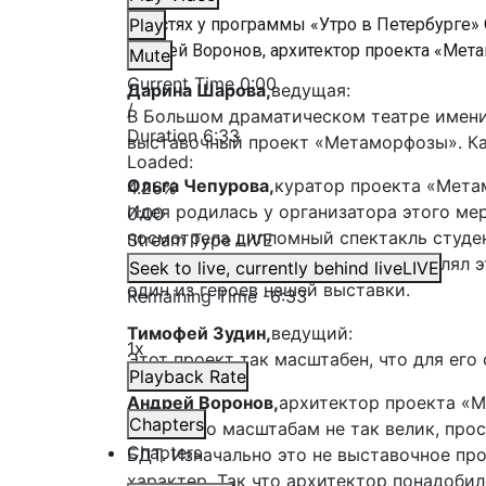
В гостях у программы «Утро в Петербурге»
Play
Андрей Воронов, архитектор проекта «Мет
Mute
Current Time
0:00
Дарина Шарова,
ведущая:
/
В Большом драматическом театре имени
Duration
6:33
выставочный проект «Метаморфозы». Ка
Loaded
:
Ольга Чепурова,
куратор проекта «Мета
4.26%
Идея родилась у организатора этого ме
0:00
посмотрела дипломный спектакль студе
Stream Type
LIVE
Михалкова «Метаморфозы». Оформлял эт
Seek to live, currently behind live
LIVE
один из героев нашей выставки.
Remaining Time
-
6:33
Тимофей Зудин,
ведущий:
1x
Этот проект так масштабен, что для ег
Playback Rate
Андрей Воронов,
архитектор проекта «
Chapters
Проект по масштабам не так велик, про
Chapters
БДТ. Изначально это не выставочное пр
характер. Так что архитектор понадобил