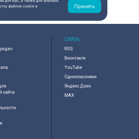
и для Вас, а также для анализа
Принять
тку файлов cookie в
СВЯЗЬ
ередач
RSS
Вконтакте
нала
YouTube
Одноклассники
для
Яндекс.Дзен
й сайта
MAX
льности
я
e