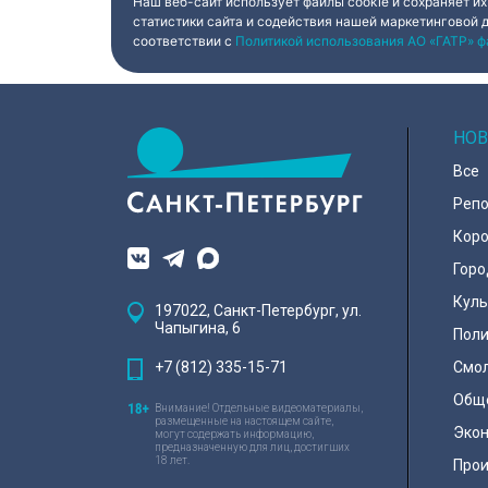
Наш веб-сайт использует файлы cookie и сохраняет их
статистики сайта и содействия нашей маркетинговой 
соответствии с
Политикой использования АО «ГАТР» ф
НОВ
Все
Реп
Коро
Горо
Куль
197022, Санкт-Петербург, ул.
Чапыгина, 6
Поли
+7 (812) 335-15-71
Смо
Общ
Внимание! Отдельные видеоматериалы,
размещенные на настоящем сайте,
Эко
могут содержать информацию,
предназначенную для лиц, достигших
18 лет.
Про