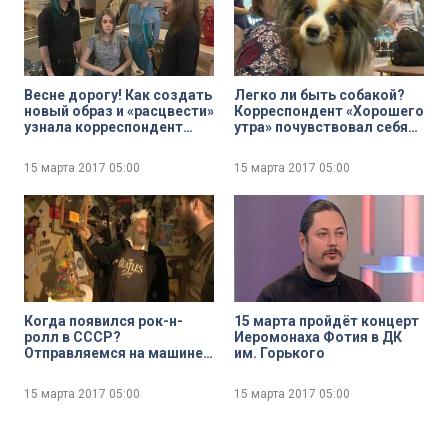
Весне дорогу! Как создать
Легко ли быть собакой?
новый образ и «расцвести»
Корреспондент «Хорошего
узнала корреспондент
утра» почувствовал себя
«Хорошего утра»
лучшим другом человека
на «Зоошоу» в Ленэкспо
15 марта 2017
05:00
15 марта 2017
05:00
Когда появился рок-н-
15 марта пройдёт концерт
ролл в СССР?
Иеромонаха Фотия в ДК
Отправляемся на машине
им. Горького
времени в 1957 год
15 марта 2017
05:00
15 марта 2017
05:00