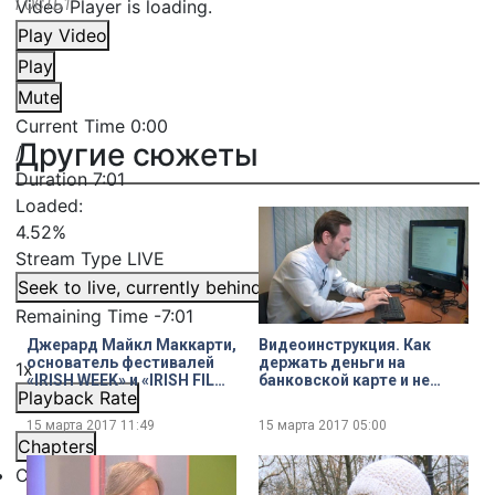
Video Player is loading.
ГОСТЬ1
Play Video
Play
Mute
Current Time
0:00
Другие сюжеты
/
Duration
7:01
Loaded
:
4.52%
Stream Type
LIVE
Seek to live, currently behind live
LIVE
Remaining Time
-
7:01
Джерард Майкл Маккарти,
Видеоинструкция. Как
основатель фестивалей
держать деньги на
1x
«IRISH WEEK» и «IRISH FILM
банковской карте и не
Playback Rate
FESTIVAL» на связи по
попасть на уловки
Skype
мошенников
15 марта 2017
11:49
15 марта 2017
05:00
Chapters
Chapters