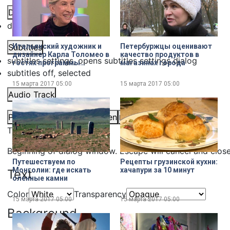
Descriptions
descriptions off
, selected
Итальянский художник и
Петербуржцы оценивают
Subtitles
дизайнер Карла Толомео в
качество продуктов в
subtitles settings
, opens subtitles settings dialog
гостях программы
магазинах города
«Хорошее утро»
subtitles off
, selected
15 марта 2017
05:00
15 марта 2017
05:00
Audio Track
Picture-in-Picture
Fullscreen
Share
This is a modal window.
Beginning of dialog window. Escape will cancel and clos
Путешествуем по
Рецепты грузинской кухни:
Монголии: где искать
хачапури за 10 минут
Text
оленные камни
Color
Transparency
15 марта 2017
05:00
15 марта 2017
05:00
Background