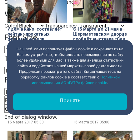
Color
Transparency
Window
Color
Transparency
Идём в кино: составляет
С 15 марта до 21 мая в
рейтинг прокатных
Шереметевском дворце
Font Size
фильмов недели
пройдёт выставка «Сад
наслаждений Карлы
Толомео» — скульптура,
Наш веб-сайт использует файлы cookie и сохраняет их на
15 марта 2017
05:00
15 марта 2017
05:00
живопись, графика
Вашем устройстве, чтобы сделать перемещения по сайту
Text Edge Style
более удобными для Вас, а также для анализа статистики
сайта и содействия нашей маркетинговой деятельности.
Продолжая просмотр этого сайта, Вы соглашаетесь на
обработку файлов cookie в соответствии с
Политикой
Font Family
использования АО «ГАТР» файлов cookie
.
Домашняя оранжерея: как
Фитнес для обжор: как
Reset
restore all settings to the default values
Done
Принять
вырастить миниатюрные
сладкоежке сохранить
Close Modal Dialog
орхидеи
фигуру?
End of dialog window.
15 марта 2017
05:00
15 марта 2017
05:00