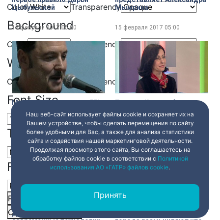
Color
Transparency
Цыбульской
Мымрина
Background
15 февраля 2017
05:00
15 февраля 2017
05:00
Color
Transparency
Window
Color
Transparency
Font Size
Максиму Леонидову – 55!
Татиана Кариус, бизнес-
Любимый миллионами
консультант по этикету и
Наш веб-сайт использует файлы cookie и сохраняет их на
исполнитель выступит
имиджу, старший
Вашем устройстве, чтобы сделать перемещения по сайту
сегодня БКЗ
преподаватель ИТМО
Text Edge Style
более удобными для Вас, а также для анализа статистики
«Октябрьский»
анализирует, какие
15 февраля 2017
05:00
15 февраля 2017
05:00
сайта и содействия нашей маркетинговой деятельности.
хорошие манеры
Продолжая просмотр этого сайта, Вы соглашаетесь на
актуальны в современном
мире и вспоминает книгу
обработку файлов cookie в соответствии с
Политикой
Font Family
«Юности честное
использования АО «ГАТР» файлов cookie
.
зерцало»
Принять
Reset
restore all settings to the default values
Done
Close Modal Dialog
Дарья Богдашкина изучает
Петербуржцы на улицах