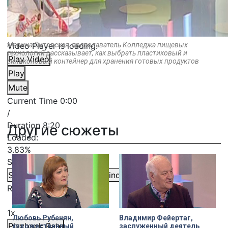
Video Player is loading.
Марина Ситовская, преподаватель Колледжа пищевых
технологий рассказывает, как выбрать пластиковый и
Play Video
силиконовый контейнер для хранения готовых продуктов
Play
Mute
Current Time
0:00
/
Duration
8:20
Другие сюжеты
Loaded
:
3.83%
Stream Type
LIVE
Seek to live, currently behind live
LIVE
Remaining Time
-
8:20
1x
Любовь Рубенян,
Владимир Фейертаг,
Playback Rate
художественный
заслуженный деятель