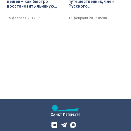
вещей – как быстро
путешественник, член
восстановить льняную
Русского
футболку с помощью
географического
аппликации?
общества Илья Агапов
15 февраля 2017
05:00
15 февраля 2017
05:00
приглашает совершить
виртуальное путешествие
на Валаам