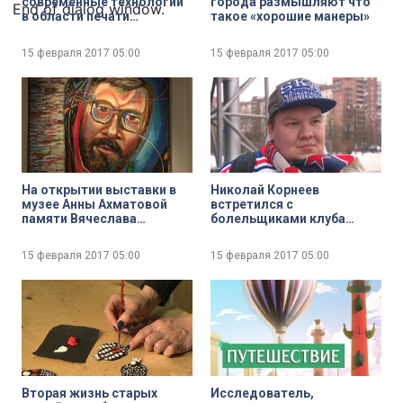
современные технологии
города размышляют что
End of dialog window.
в области печати
такое «хорошие манеры»
периодических изданий
15 февраля 2017
05:00
15 февраля 2017
05:00
На открытии выставки в
Николай Корнеев
музее Анны Ахматовой
встретился с
памяти Вячеслава
болельщиками клуба
Забелина побывала
«СКА» и послушал
Ксения Коваленко
популярные «кричалки»
15 февраля 2017
05:00
15 февраля 2017
05:00
для детей и взрослых
Вторая жизнь старых
Исследователь,