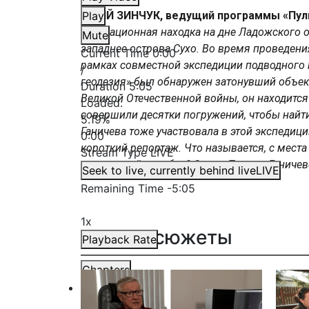
ЮРИЙ ЗИНЧУК, ведущий программы «Пуль
Play
«Сенсационная находка на дне Ладожского 
Mute
западнее острова Сухо. Во время проведен
Current Time
0:00
рамках совместной экспедиции подводного
/
геодезия» был обнаружен затонувший объек
Duration
5:05
Великой Отечественной войны, он находится
Loaded
:
совершили десятки погружений, чтобы найти
5.19%
Ганичева тоже участвовала в этой экспедици
0:00
короткий репортаж. Что называется, с места
Stream Type
LIVE
затонувший корабль? Слово Полине Ганичев
Seek to live, currently behind live
LIVE
Remaining Time
-
5:05
1x
Другие сюжеты
Playback Rate
Chapters
Chapters