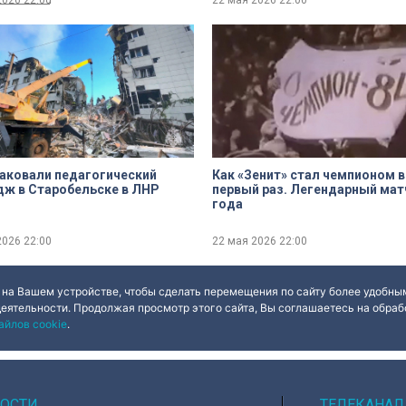
2026
22:00
22 мая 2026
22:00
аковали педагогический
Как «Зенит» стал чемпионом в
ж в Старобельске в ЛНР
первый раз. Легендарный мат
года
2026
22:00
22 мая 2026
22:00
ues
Done
 на Вашем устройстве, чтобы сделать перемещения по сайту более удобным
деятельности. Продолжая просмотр этого сайта, Вы соглашаетесь на обрабо
айлов cookie
.
ОСТИ
ТЕЛЕКАНАЛ