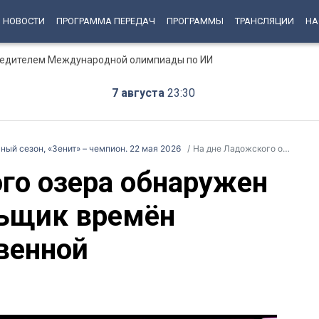
НОВОСТИ
ПРОГРАММА ПЕРЕДАЧ
ПРОГРАММЫ
ТРАНСЛЯЦИИ
НА
бедителем Международной олимпиады по ИИ
7 августа
23:30
ный сезон, «Зенит» – чемпион. 22 мая 2026
На дне Ладожского озера обнаружен затонувший тральщик времён Великой Отечественной
го озера обнаружен
льщик времён
венной