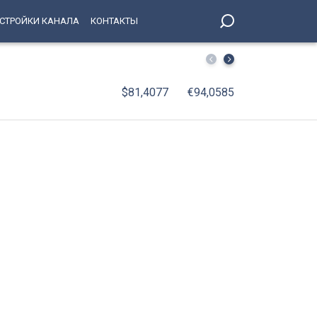
СТРОЙКИ КАНАЛА
КОНТАКТЫ
С января по июнь 2026 года оборот организаций Петерб
$81,4077
€94,0585