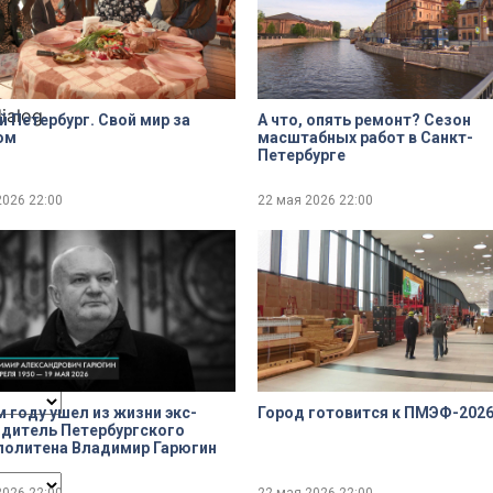
dialog
 Петербург. Свой мир за
А что, опять ремонт? Сезон
ом
масштабных работ в Санкт-
Петербурге
2026
22:00
22 мая 2026
22:00
ncel and close the window.
м году ушел из жизни экс-
Город готовится к ПМЭФ-202
дитель Петербургского
политена Владимир Гарюгин