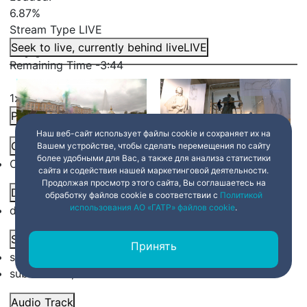
6.87%
Stream Type
LIVE
Другие сюжеты
Seek to live, currently behind live
LIVE
Remaining Time
-
3:44
1x
Playback Rate
Наш веб-сайт использует файлы cookie и сохраняет их на
Chapters
Вашем устройстве, чтобы сделать перемещения по сайту
более удобными для Вас, а также для анализа статистики
Chapters
Сезон фонтанов открылся
«Ночь музеев» на
сайта и содействия нашей маркетинговой деятельности.
в Петергофе
Петроградской стороне
Продолжая просмотр этого сайта, Вы соглашаетесь на
Descriptions
обработку файлов cookie в соответствии с
Политикой
18 мая 2026
19:00
18 мая 2026
19:00
использования АО «ГАТР» файлов cookie
.
descriptions off
, selected
Subtitles
Принять
subtitles settings
, opens subtitles settings dialog
subtitles off
, selected
Audio Track