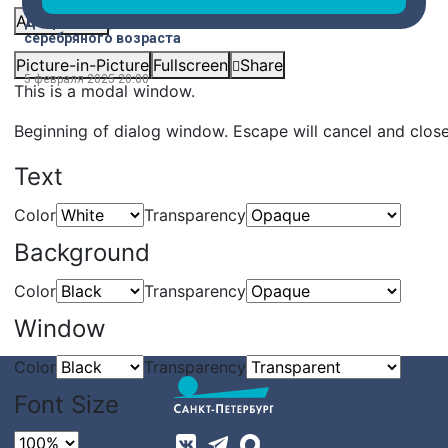
Audio Track
Добровольцы
серебряного возраста
Picture-in-Picture
Fullscreen
Share
5 февраля 2025
20:00
This is a modal window.
Beginning of dialog window. Escape will cancel and clos
Text
Color
Transparency
Background
Color
Transparency
Window
Color
Transparency
Font Size