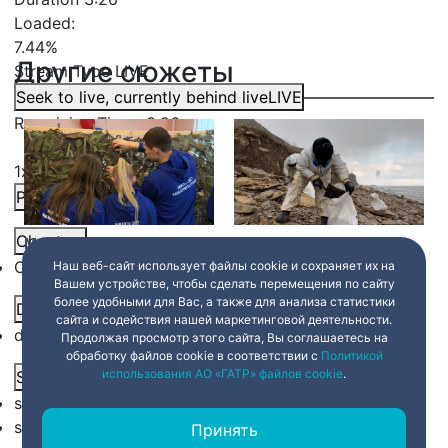
Loaded
:
7.44%
Другие сюжеты
Stream Type
LIVE
Seek to live, currently behind live
LIVE
Remaining Time
-
3:26
1x
Playback Rate
Chapters
Маскировочные сети от
Волонтеры из Петербурга
петербургских
очищают берег Черного
Chapters
Наш веб-сайт использует файлы cookie и сохраняет их на
добровольцев
моря
Вашем устройстве, чтобы сделать перемещения по сайту
более удобными для Вас, а также для анализа статистики
Descriptions
5 февраля 2025
20:00
5 февраля 2025
20:00
сайта и содействия нашей маркетинговой деятельности.
descriptions off
, selected
Продолжая просмотр этого сайта, Вы соглашаетесь на
обработку файлов cookie в соответствии с
Политикой
использования АО «ГАТР» файлов cookie
.
Subtitles
subtitles settings
, opens subtitles settings dialog
subtitles off
, selected
Принять