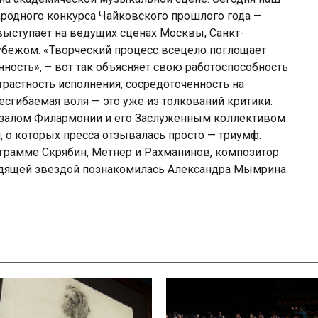
ародного конкурса Чайковского прошлого года —
 выступает на ведущих сценах Москвы, Санкт-
 рубежом. «Творческий процесс всецело поглощает
нность», – вот так объясняет свою работоспособность
страстность исполнения, сосредоточенность на
несгибаемая воля — это уже из толкований критики.
м залом Филармонии и его Заслуженным коллективом
, о которых пресса отзывалась просто — триумф.
грамме Скрябин, Метнер и Рахманинов, композитор
дящей звездой познакомилась Александра Мымрина.