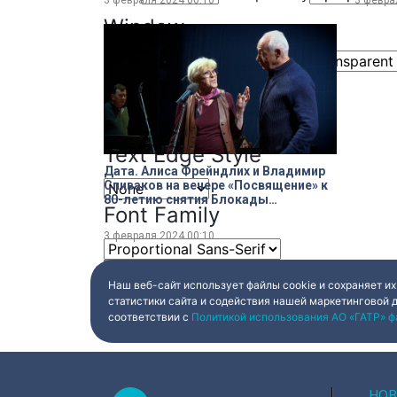
3 февраля 2024
00:10
3 февра
Window
Color
Transparency
Font Size
Text Edge Style
Дата. Алиса Фрейндлих и Владимир
Спиваков на вечере «Посвящение» к
80-летию снятия Блокады
Font Family
Ленинграда
3 февраля 2024
00:10
Reset
restore all settings to the default val
Наш веб-сайт использует файлы cookie и сохраняет их
Close Modal Dialog
статистики сайта и содействия нашей маркетинговой 
соответствии с
Политикой использования АО «ГАТР» ф
End of dialog window.
НОВ