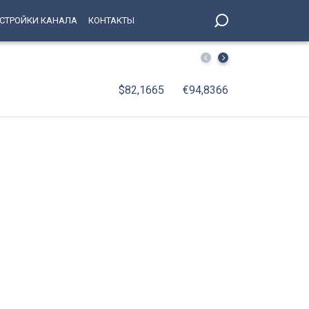
СТРОЙКИ КАНАЛА
КОНТАКТЫ
«Рупор 30-х»: Государственный музей «XX век» подгот
$82,1665
€94,8366