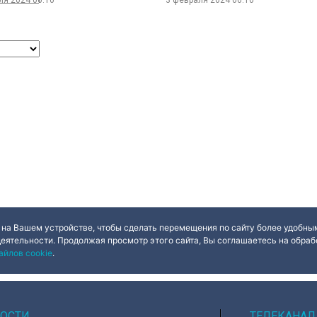
ля 2024
00:10
3 февраля 2024
00:10
ues
Done
 на Вашем устройстве, чтобы сделать перемещения по сайту более удобным
деятельности. Продолжая просмотр этого сайта, Вы соглашаетесь на обрабо
айлов cookie
.
ОСТИ
ТЕЛЕКАНАЛ