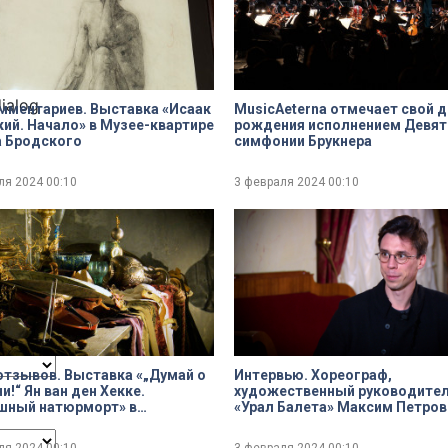
dialog
мментариев. Выставка «Исаак
MusicAeterna отмечает свой 
ий. Начало» в Музее-квартире
рождения исполнением Девят
а Бродского
симфонии Брукнера
ля 2024
00:10
3 февраля 2024
00:10
ncel and close the window.
отзывов. Выставка «„Думай о
Интервью. Хореограф,
и!“ Ян ван ден Хекке.
художественный руководите
шный натюрморт» в
«Урал Балета» Максим Петров
арственном Эрмитаже