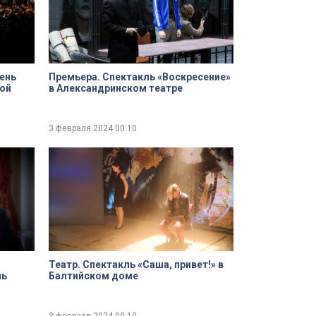
день
Премьера. Спектакль «Воскресение»
ой
в Александринском театре
3 февраля 2024
00:10
Театр. Спектакль «Саша, привет!» в
ль
Балтийском доме