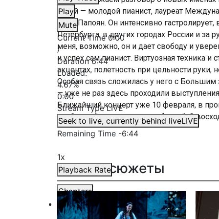
герой — молодой пианист, лауреат Междун
Play
Илья Папоян. Он интенсивно гастролирует,
Mute
Петербурга, в других городах России и за
Current Time
0:00
меня, возможно, он и дает свободу и увере
/
и успех сам пианист. Виртуозная техника и 
Duration
6:44
акцентах, полетность при цельности руки, 
Loaded
:
Особая связь сложилась у него с Больши
4.67%
— уже не раз здесь проходили выступления
0:00
Ближайший концерт уже 10 февраля, в про
Stream Type
LIVE
особенный и неизменно любимый. С восхо
Seek to live, currently behind live
LIVE
Remaining Time
-
6:44
1x
Другие сюжеты
Playback Rate
Chapters
Chapters