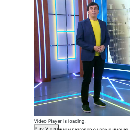
Video Player is loading.
Play Video
Мы продолжаем разговор о новых именах 