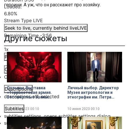
героини. А уж, что он расскажет про хозяйку.
Loaded
:
6.80%
Stream Type
LIVE
Seek to live, currently behind live
LIVE
Remaining Time
-
3:56
Другие сюжеты
1x
Playback Rate
Chapters
Chapters
Отзывы. Выставка
Личный выбор. Директор
Descriptions
«Терракотовая армия.
Музея антропологии и
descriptions off
, selected
Бессмертные воины
этнографии им. Петра
Китая» в парке «Россия –
Великого РАН Андрей
Моя история»
Головнев на экспозиции
Subtitles
10 июня 2023
00:10
10 июня 2023
00:10
«Петровская
subtitles settings
, opens subtitles settings dialog
Кунсткамера»
subtitles off
, selected