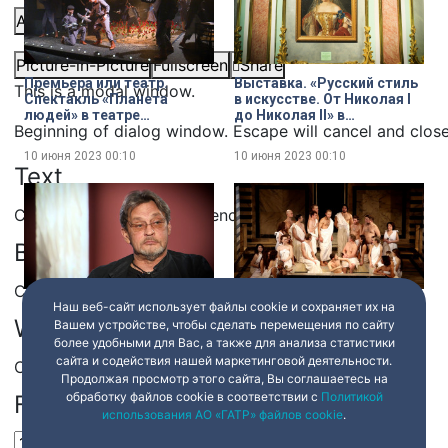
Audio Track
Picture-in-Picture
Fullscreen
Share
Премьера или театр.
Выставка. «Русский стиль
This is a modal window.
Спектакль «Планета
в искусстве. От Николая I
людей» в театре
до Николая II» в
Beginning of dialog window. Escape will cancel and clos
«Суббота»
Государственном
Эрмитаже
10 июня 2023
00:10
10 июня 2023
00:10
Text
Color
Transparency
Background
Color
Transparency
Наш веб-сайт использует файлы cookie и сохраняет их на
Интервью. Народный
Фестиваль. Спектакль
Window
артист России Александр
«Лабардан-с»
Вашем устройстве, чтобы сделать перемещения по сайту
Домогаров
более удобными для Вас, а также для анализа статистики
сайта и содействия нашей маркетинговой деятельности.
Color
Transparency
Продолжая просмотр этого сайта, Вы соглашаетесь на
10 июня 2023
00:10
10 июня 2023
00:10
обработку файлов cookie в соответствии с
Политикой
Font Size
использования АО «ГАТР» файлов cookie
.