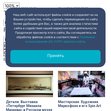
– Незнакомка» на
Ленфильме
25 ноября 2022
20:20
25 ноября 2022
20:20
Text Edge Style
Наш веб-сайт использует файлы cookie и сохраняет их на
Вашем устройстве, чтобы сделать перемещения по сайту
более удобными для Вас, а также для анализа статистики
Font Family
сайта и содействия нашей маркетинговой деятельности.
Продолжая просмотр этого сайта, Вы соглашаетесь на
обработку файлов cookie в соответствии с
Политикой
использования АО «ГАТР» файлов cookie
.
Reset
restore all settings to the default values
Done
Интервью. Писатель
Балетный словарь.
Евгений Водолазкин о
Патрон, белый акт,
Close Modal Dialog
новом романе «Чагин»
револьтад
Принять
End of dialog window.
25 ноября 2022
20:20
25 ноября 2022
20:20
Детали. Выставка
Мастерская. Художник
«Петербург Михаила
Маркофкен и его Spin Art
Махаева» в Русском музее