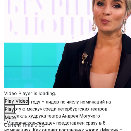
Video Player is loading.
Play Video
БДТ в этом году – лидер по числу номинаций на
«Золотую маску» среди петербургских театров.
Play
Спектакль худрука театра Андрея Могучего
Mute
«Материнское сердце» представлен сразу в 8
Current Time
0:00
номинациях. Как оценит постановку жюри «Маски» –