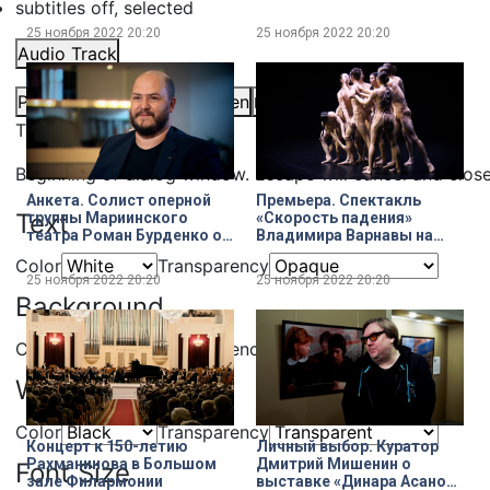
subtitles off
, selected
Казановы – Петербург
России 1860-х годов» в
Дягилева» в
Государственном
25 ноября 2022
20:20
25 ноября 2022
20:20
Шереметевском дворце
Эрмитаже
Audio Track
Picture-in-Picture
Fullscreen
Share
This is a modal window.
Beginning of dialog window. Escape will cancel and clos
Анкета. Солист оперной
Премьера. Спектакль
Text
труппы Мариинского
«Скорость падения»
театра Роман Бурденко о
Владимира Варнавы на
любимых сценических
Новой сцене
Color
Transparency
костюмах и караоке
Александринки
25 ноября 2022
20:20
25 ноября 2022
20:20
Background
Color
Transparency
Window
Color
Transparency
Концерт к 150-летию
Личный выбор. Куратор
Рахманинова в Большом
Дмитрий Мишенин о
Font Size
зале Филармонии
выставке «Динара Асанова