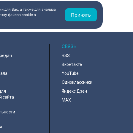
и для Вас, а также для анализа
Принять
тку файлов cookie в
СВЯЗЬ
ередач
RSS
Вконтакте
нала
YouTube
Одноклассники
для
Яндекс.Дзен
й сайта
MAX
льности
я
e