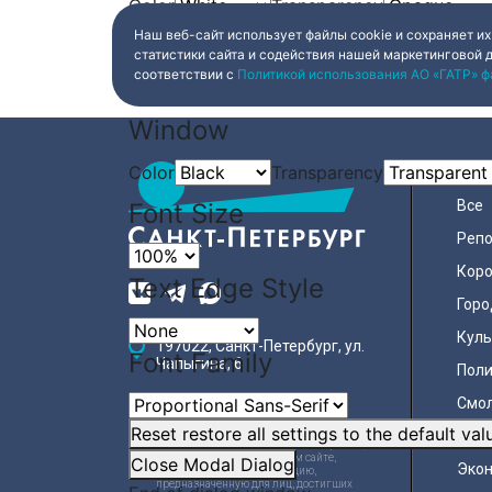
Color
Transparency
Наш веб-сайт использует файлы cookie и сохраняет их
Background
статистики сайта и содействия нашей маркетинговой 
соответствии с
Политикой использования АО «ГАТР» ф
Color
Transparency
Window
Color
Transparency
НОВ
Все
Font Size
Реп
Коро
Text Edge Style
Горо
Куль
197022, Санкт-Петербург, ул.
Font Family
Чапыгина, 6
Поли
+7 (812) 335-15-71
Смо
Reset
restore all settings to the default val
Общ
Внимание! Отдельные видеоматериалы,
размещенные на настоящем сайте,
Close Modal Dialog
Эко
могут содержать информацию,
предназначенную для лиц, достигших