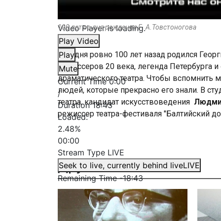
Video Player is loading.
100 лет со дня рождения Г. А.Товстоногова
Play Video
Сегодня ровно 100 лет назад родился Геор
Play
режиссеров 20 века, легенда Петербурга 
Mute
драматического театра. Чтобы вспомнить м
Current Time
0:00
людей, которые прекрасно его знали. В ст
/
театра, кандидат искусствоведения
Людми
Duration
18:43
режиссер театра-фестиваля "Балтийский до
Loaded
:
2.48%
00:00
Stream Type
LIVE
Другие сюжеты
Seek to live, currently behind live
LIVE
Remaining Time
-
18:43
1x
Playback Rate