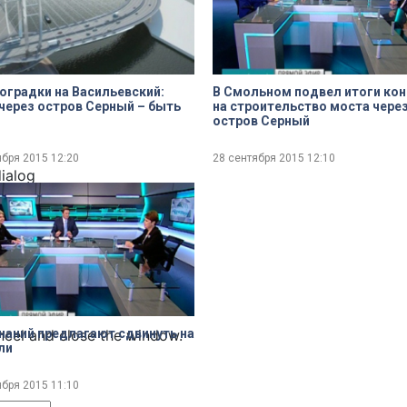
оградки на Васильевский:
В Смольном подвел итоги кон
через остров Серный – быть
на строительство моста чере
остров Серный
ября 2015
12:20
28 сентября 2015
12:10
dialog
ncel and close the window.
наний предлагают сдвинуть на
ли
ября 2015
11:10