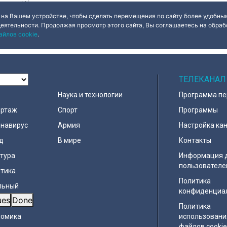
 на Вашем устройстве, чтобы сделать перемещения по сайту более удобным
деятельности. Продолжая просмотр этого сайта, Вы соглашаетесь на обрабо
айлов cookie
.
ОСТИ
ТЕЛЕКАНАЛ
Наука и технологии
Программа п
ортаж
Спорт
Программы
навирус
Армия
Настройка ка
д
В мире
Контакты
тура
Информация 
пользователе
тика
Политика
льный
конфиденциа
ues
Done
ество
Политика
номика
использовани
файлов cooki