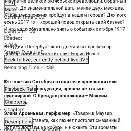
100-летие Великой октябрьской революции. Обратный
Play
отсчет. До знаменательной даты менее двух месяцев.
Mute
Какие мероприятия пройдут в нашем городе? Для кого
Current Time
0:00
осень 2017-го – хороший повод открыть свой бизнес?
/
И что надо обязательно знать о событиях октября 1917-
Duration
11:39
го?
Loaded
:
2.86%
В студии «Петербургского дневника» профессор,
Stream Type
LIVE
доктор социологических наук Борис Исаев.
Seek to live, currently behind live
LIVE
Remaining Time
-
11:39
—-
1x
К столетию Октября готовятся и производители
самой разной продукции, причем не только
Playback Rate
сувенирной. О брендах революции – Максим
Chapters
Васильчук.
Chapters
Элина Арсеньева, парфюмер:
«Товарищ Маузер.
Просто представьте, как пахнет пистолет смазанный.
Descriptions
Вот его достали, из кобуры и нюхайте. Эти ароматы
descriptions off
, selected