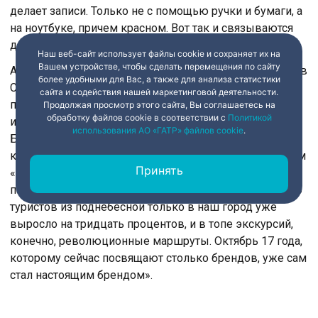
делает записи. Только не с помощью ручки и бумаги, а
на ноутбуке, причем красном. Вот так и связываются
два 17-х года, целое столетие.
Наш веб-сайт использует файлы cookie и сохраняет их на
Вашем устройстве, чтобы сделать перемещения по сайту
А это анимационный ролик, выпущенный в этом году в
более удобными для Вас, а также для анализа статистики
США. Октябрьская революция за три минуты, с
сайта и содействия нашей маркетинговой деятельности.
помощью рисованных персонажей, с вольным
Продолжая просмотр этого сайта, Вы соглашаетесь на
обработку файлов cookie в соответствии с
Политикой
изображением главных действующих лиц. А вот в
использования АО «ГАТР» файлов cookie
.
Британском музее готовится масштабная выставка
купюр, монет и медалей 17 года под общим названием
Принять
«Денежные знаки коммунизма». Ну, и, конечно,
памятная дата не прошла мимо жителей Китая – число
туристов из поднебесной только в наш город уже
выросло на тридцать процентов, и в топе экскурсий,
конечно, революционные маршруты. Октябрь 17 года,
которому сейчас посвящают столько брендов, уже сам
стал настоящим брендом».