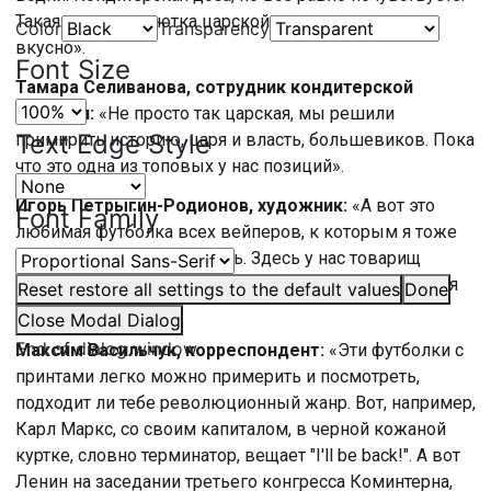
Такая вот нотка, нотка царской водки, но очень
Color
Transparency
вкусно».
Font Size
Тамара Селиванова, сотрудник кондитерской
фабрики:
«Не просто так царская, мы решили
Text Edge Style
примирить историю, царя и власть, большевиков. Пока
что это одна из топовых у нас позиций».
Игорь Петрыгин-Родионов, художник:
«А вот это
Font Family
любимая футболка всех вейперов, к которым я тоже
уже полтора года отношусь. Здесь у нас товарищ
Сталин, вместо знаменитой его трубки – электронная
Reset
restore all settings to the default values
Done
сигарета».
Close Modal Dialog
End of dialog window.
Максим Васильчук, корреспондент:
«Эти футболки с
принтами легко можно примерить и посмотреть,
подходит ли тебе революционный жанр. Вот, например,
Карл Маркс, со своим капиталом, в черной кожаной
куртке, словно терминатор, вещает "I'll be back!". А вот
Ленин на заседании третьего конгресса Коминтерна,