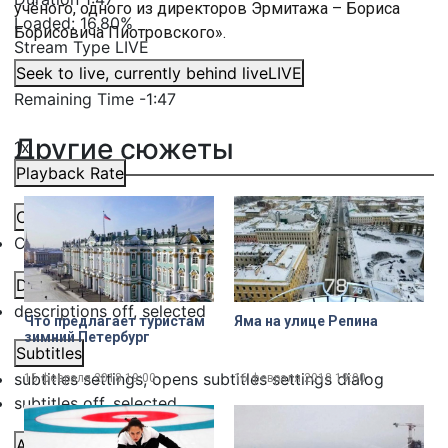
учёного, одного из директоров Эрмитажа – Бориса
Loaded
:
16.80%
Борисовича Пиотровского».
Stream Type
LIVE
Seek to live, currently behind live
LIVE
Remaining Time
-
1:47
Другие сюжеты
1x
Playback Rate
Chapters
Chapters
Descriptions
descriptions off
, selected
Что предлагает туристам
Яма на улице Репина
зимний Петербург
Subtitles
subtitles settings
, opens subtitles settings dialog
16 февраля 2018
19:00
16 февраля 2018
19:00
subtitles off
, selected
Audio Track