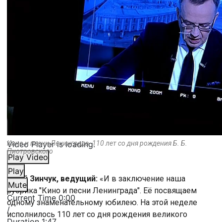
Video Player is loading.
Кино и песни Ленинграда. 110 лет со дня рождения Б. Б.
Пиотровского
Play Video
Play
Юрий Зинчук, ведущий:
«И в заключение наша
Mute
рубрика "Кино и песни Ленинграда". Её посвящаем
Current Time
0:00
одному знаменательному юбилею. На этой неделе
/
исполнилось 110 лет со дня рождения великого
Duration
1:47