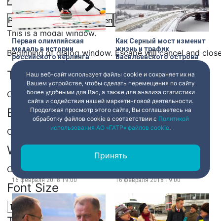
Picture-in-Picture
Fullscreen
Share
This is a modal window.
Первая олимпийская
Как Серный мост изменит
медаль в истории
жизнь и трафик
Beginning of dialog window. Escape will cancel and clos
российского кёрлинга
Васильевского острова
Text
Наш веб-сайт использует файлы cookie и сохраняет их на
16 февраля 2018
19:00
16 февраля 2018
19:00
Вашем устройстве, чтобы сделать перемещения по сайту
более удобными для Вас, а также для анализа статистики
Color
Transparency
сайта и содействия нашей маркетинговой деятельности.
Background
Продолжая просмотр этого сайта, Вы соглашаетесь на
обработку файлов cookie в соответствии с
Политикой
использования АО «ГАТР» файлов cookie
.
Color
Transparency
Window
Застройка в исторической
40 лет театру Бориса
Принять
части города
Эйфмана
Color
Transparency
16 февраля 2018
19:00
16 февраля 2018
19:00
Font Size