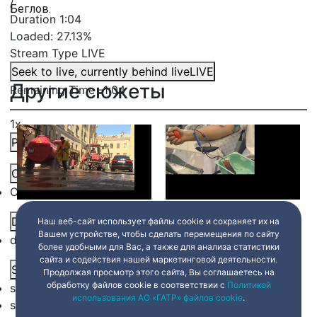
/
Беглов.
Duration
1:04
Loaded
:
27.13%
Stream Type
LIVE
Seek to live, currently behind live
LIVE
Другие сюжеты
Remaining Time
-
1:04
1x
Playback Rate
Chapters
Chapters
Довольны ли
Госслужащие и
Descriptions
Наш веб-сайт использует файлы cookie и сохраняет их на
петербуржцы работой
представители
Вашем устройстве, чтобы сделать перемещения по сайту
коммунальщиков
Молодежного кадрового
descriptions off
, selected
более удобными для Вас, а также для анализа статистики
резерва сдадут кровь
сайта и содействия нашей маркетинговой деятельности.
19 апреля 2019
06:00
19 апреля 2019
06:00
Subtitles
Продолжая просмотр этого сайта, Вы соглашаетесь на
обработку файлов cookie в соответствии с
Политикой
subtitles settings
, opens subtitles settings dialog
использования АО «ГАТР» файлов cookie
.
subtitles off
, selected