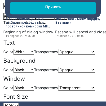
Audio Track
Принять
Picture-in-Picture
Fullscreen
Share
В Таврическом дворце
«Боль твоя в моем сердце,
This is a modal window.
выберут председателя
Вьетнам»
постоянной комиссии МПА
по политическим
Beginning of dialog window. Escape will cancel and clos
вопросам и
19 апреля 2019
06:00
19 апреля 2019
06:00
международному
Text
сотрудничеству
Color
Transparency
Background
Color
Transparency
Window
Color
Transparency
Font Size