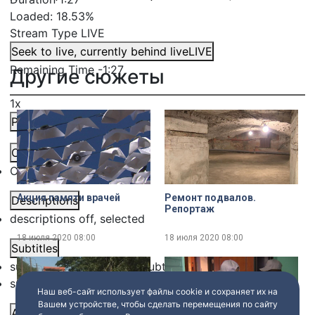
Loaded
:
18.53%
Stream Type
LIVE
Seek to live, currently behind live
LIVE
Remaining Time
-
1:27
Другие сюжеты
1x
Playback Rate
Chapters
Chapters
Акция памяти врачей
Ремонт подвалов.
Descriptions
Репортаж
descriptions off
, selected
18 июля 2020
08:00
18 июля 2020
08:00
Subtitles
subtitles settings
, opens subtitles settings dialog
subtitles off
, selected
Наш веб-сайт использует файлы cookie и сохраняет их на
Вашем устройстве, чтобы сделать перемещения по сайту
Audio Track