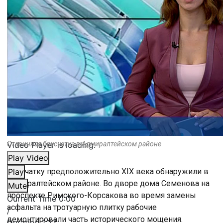
Video Player is loading.
Старинная брусчатка в Адмиралтейском районе
Play Video
Брусчатку предположительно XIX века обнаружили в
Play
Адмиралтейском районе. Во дворе дома Семенова на
Mute
проспекте Римского-Корсакова во время замены
Current Time
0:00
асфальта на тротуарную плитку рабочие
/
демонтировали часть исторического мощения.
Duration
1:27