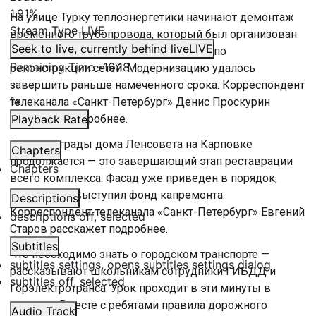
1.91%
На улице Турку теплоэнергетики начинают демонтаж
Stream Type
LIVE
временного трубопровода, который был организован
Seek to live, currently behind live
LIVE
для жителей квартала на время работ по
Remaining Time
-
16:18
реконструкции сетей. Модернизацию удалось
завершить раньше намеченного срока. Корреспондент
1x
телеканала «Санкт-Петербург» Денис Проскурин
расскажет подробнее.
Playback Rate
Ремонт ограды дома Ленсовета на Карповке
Chapters
продолжается — это завершающий этап реставрации
Chapters
всего комплекса. Фасад уже приведен в порядок,
заказчиком выступил фонд капремонта.
Descriptions
Корреспондент телеканала «Санкт-Петербург» Евгений
descriptions off
, selected
Старов расскажет подробнее.
Subtitles
Что необходимо знать о городском транспорте —
subtitles settings
, opens subtitles settings dialog
рассказывают школьникам сотрудники ГИБДД и
subtitles off
, selected
Горэлектротранса. Урок проходит в эти минуты в
трамвае. Вместе с ребятами правила дорожного
Audio Track