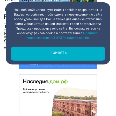
Наш веб-сайт использует файлы cookie и сохраняет их на
Вашем устройстве, чтобы сделать перемещения по сайту
Font Family
более удобными для Вас, а также для анализа статистики
сайта и содействия нашей маркетинговой деятельности.
Продолжая просмотр этого сайта, Вы соглашаетесь на
Reset
restore all settings to the default values
Done
обработку файлов cookie в соответствии с
Политикой
использования АО «ГАТР» файлов cookie
.
Close Modal Dialog
End of dialog window.
Принять