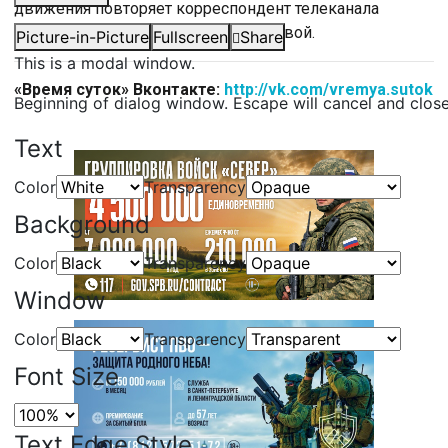
движения повторяет корреспондент телеканала
«Санкт-Петербург» Александр Лозовой.
Picture-in-Picture
Fullscreen
Share
This is a modal window.
«Время суток» Вконтакте:
http://vk.com/vremya.sutok
Beginning of dialog window. Escape will cancel and clos
Text
Color
Transparency
Background
Color
Transparency
Window
Color
Transparency
Font Size
Text Edge Style