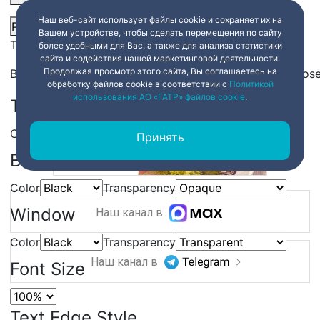
Наш веб-сайт использует файлы cookie и сохраняет их на
Picture-in-Picture
Fullscreen
Share
Вашем устройстве, чтобы сделать перемещения по сайту
This is a modal window.
более удобными для Вас, а также для анализа статистики
сайта и содействия нашей маркетинговой деятельности.
Продолжая просмотр этого сайта, Вы соглашаетесь на
Beginning of dialog window. Escape will cancel and clos
обработку файлов cookie в соответствии с
Политикой
использования АО «ГАТР» файлов cookie
.
Text
Color
Transparency
Принять
Background
Color
Transparency
Window
Наш канал в
Color
Transparency
Наш канал в
Font Size
Text Edge Style