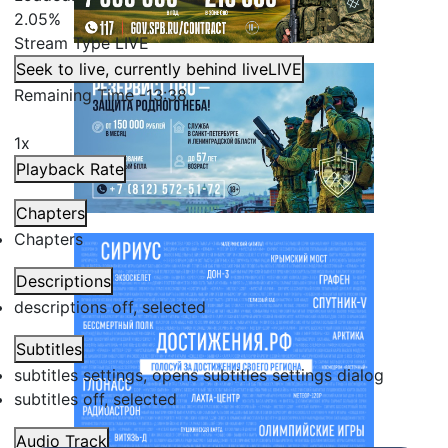
2.05%
Stream Type
LIVE
Seek to live, currently behind live
LIVE
Remaining Time
-
13:38
1x
Playback Rate
Chapters
Chapters
Descriptions
descriptions off
, selected
Subtitles
subtitles settings
, opens subtitles settings dialog
subtitles off
, selected
Audio Track