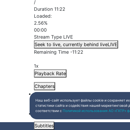
/
Duration
11:22
Loaded
:
2.56%
00:00
Stream Type
LIVE
Seek to live, currently behind live
LIVE
Remaining Time
-
11:22
1x
Playback Rate
Chapters
Chapters
Наш веб-сайт использует файлы cookie и сохраняет их
Descriptions
статистики сайта и содействия нашей маркетинговой 
соответствии с
Политикой использования АО «ГАТР» ф
descriptions off
, selected
Subtitles