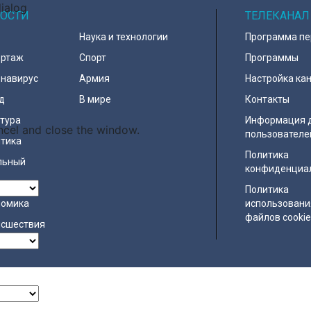
dialog
ОСТИ
ТЕЛЕКАНАЛ
Наука и технологии
Программа п
ортаж
Спорт
Программы
навирус
Армия
Настройка ка
д
В мире
Контакты
тура
Информация 
ncel and close the window.
пользователе
тика
Политика
льный
конфиденциа
ество
Политика
номика
использовани
файлов cooki
исшествия