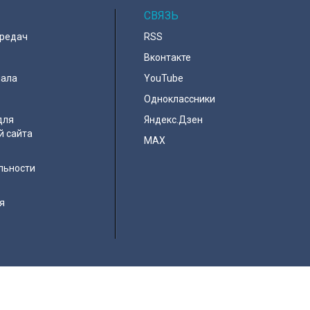
СВЯЗЬ
ередач
RSS
Вконтакте
нала
YouTube
Одноклассники
для
Яндекс.Дзен
й сайта
MAX
льности
я
e