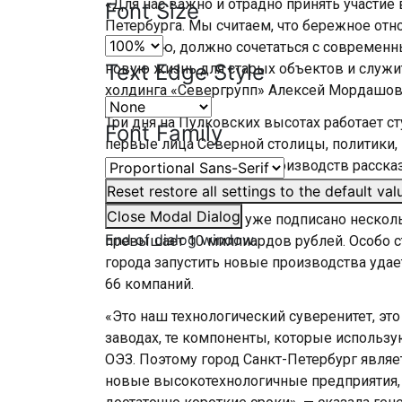
«Для нас важно и отрадно принять участие
Font Size
Петербурга. Мы считаем, что бережное от
наследию, должно сочетаться с современн
Text Edge Style
новую жизнь для старых объектов и служи
холдинга «Севергрупп» Алексей Мордашов
Три дня на Пулковских высотах работает ст
Font Family
первые лица Северной столицы, политики, 
высокотехнологичных производств расска
зоны «Санкт-Петербург» Тамара Рондалева
Reset
restore all settings to the default val
Close Modal Dialog
Так, на этом форуме уже подписано неско
End of dialog window.
превышает 10 миллиардов рублей. Особо с
города запустить новые производства удает
66 компаний.
«Это наш технологический суверенитет, это
заводах, те компоненты, которые использ
ОЭЗ. Поэтому город Санкт-Петербург являе
новые высокотехнологичные предприятия, 