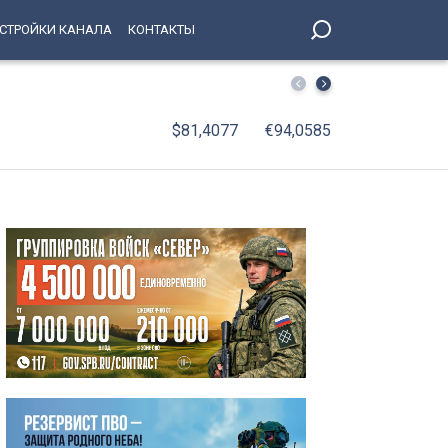
СТРОЙКИ КАНАЛА
КОНТАКТЫ
«Убил знакомого и вынес по частям в мусор»: суд арест
$81,4077
€94,0585