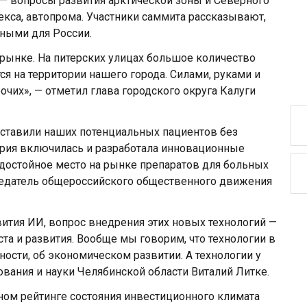
 — вопросы развития арктической зоны и Северного
кса, автопрома. Участники саммита рассказывают,
ными для России.
 рынке. На питерских улицах большое количество
ся на территории нашего города. Силами, руками и
чих», — отметил глава городского округа Калуги
ставили наших потенциальных пациентов без
трия включилась и разработала инновационные
 достойное место на рынке препаратов для больных
седатель общероссийского общественного движения
вития ИИ, вопрос внедрения этих новых технологий —
а и развития. Вообще мы говорим, что технологии в
ости, об экономическом развитии. А технологии у
ования и науки Челябинской области Виталий Литке.
ном рейтинге состояния инвестиционного климата