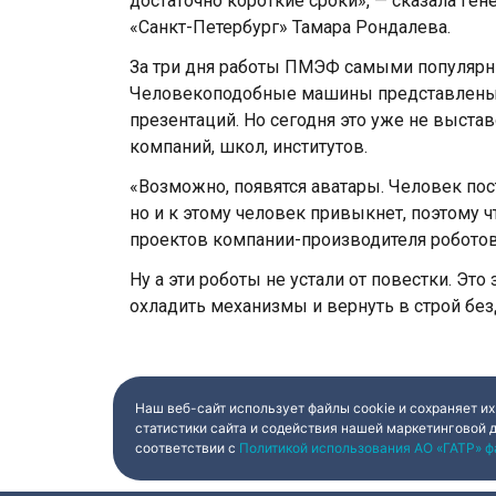
достаточно короткие сроки», — сказала г
«Санкт-Петербург» Тамара Рондалева.
За три дня работы ПМЭФ самыми популярн
Человекоподобные машины представлены на
презентаций. Но сегодня это уже не выст
компаний, школ, институтов.
«Возможно, появятся аватары. Человек пос
но и к этому человек привыкнет, поэтому ч
проектов компании-производителя роботов
Ну а эти роботы не устали от повестки. Эт
охладить механизмы и вернуть в строй бе
Наш веб-сайт использует файлы cookie и сохраняет их
статистики сайта и содействия нашей маркетинговой 
соответствии с
Политикой использования АО «ГАТР» ф