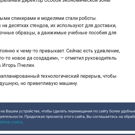
енеральный директор Особой экономической зоны
ыми спикерами и моделями стали роботы.
 десятках стендов, их используют для доставки,
авочные образцы, а движимые учебные пособия для
тоянно к чему-то привыкает. Сейчас есть удивление,
то-то новое да создадим», — отметил руководитель
 Игорь Пчелин.
о запланированный технологический перерыв, чтобы
здушную, но приветливую машину.
 на Вашем устройстве, чтобы сделать перемещения по сайту более удобным
деятельности. Продолжая просмотр этого сайта, Вы соглашаетесь на обрабо
айлов cookie
.