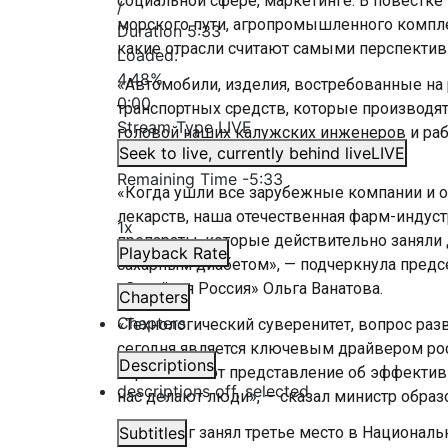
социальной сфере, маркетинге. В повестке
/
морского пути, агропромышленного компле
Duration
5:33
какие отрасли считают самыми перспектив
Loaded
:
4.48%
«Автомобили, изделия, востребованные на
0:00
транспортных средств, которые производят
Stream Type
LIVE
головой наших калужских инженеров и рабо
Seek to live, currently behind live
LIVE
Дмитрий Денисов.
Remaining Time
-
5:33
«Когда ушли все зарубежные компании и о
лекарств, наша отечественная фарм-индус
1x
препараты, которые действительно заняли
Playback Rate
сахарным диабетом», — подчеркнула пред
«Стройная Россия» Ольга Ванатова.
Chapters
Chapters
«Технологический суверенитет, вопрос раз
сегодня является ключевым драйвером рост
Descriptions
корне меняют представление об эффективн
descriptions off
, selected
нас делают люди», — сказал министр образ
Петербург занял третье место в Националь
Subtitles