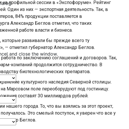
и на профильной сессии в «Экспофоруме». Рейтинг
dialog
й. Один из них — экспортная деятельность. Так, в
теров, 84% продукции поставляется в
рга Александр Беглов отметил, что таких
аженной работе власти и бизнеса.
 которые развивали бы прежде всего ту
», — отметил губернатор Александр Беглов.
ncel and close the window.
 работа по заключению соглашений и договоров. Так,
фарм-компаний продолжится сотрудничество. В
зводству биотехнологических препаратов.
хранение культурного наследия Северной столицы.
на Марсовом поле переоборудуют под гостиницу.
ложения составят 30 миллиардов рублей.
 нашего города. То, что вы взялись за этот проект,
 получалось. Это смелый поступок, я уверен что все у
лександр Беглов.