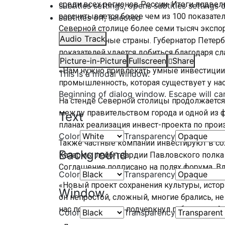
среди всех регионов России. Итоги подвел
subtitles settings
, opens subtitles settings 
рассчитывается более чем из 100 показателе
subtitles off
, selected
Северной столице более семи тысяч экспор
Audio Track
дружественные страны. Губернатор Петербу
показателей удается добиться благодаря сл
Picture-in-Picture
Fullscreen
Share
«Нам нужно привлекать умные инвестиции,
This is a modal window.
промышленность, которая существует у нас
Beginning of dialog window. Escape will ca
На стенде Северной столицы продолжается
между правительством города и одной из 
Text
планах реализация инвест-проекта по прои
Color
Transparency
Также частные компании инвестируют в со
Background
Казармы лейб-гвардии Павловского полка 
Соглашение подписано на полях форума. В
Color
Transparency
«Новый проект сохранения культуры, истории
Window
он непростой, сложный, многие брались, не
нас получится», — подчеркнул губернатор А
Color
Transparency