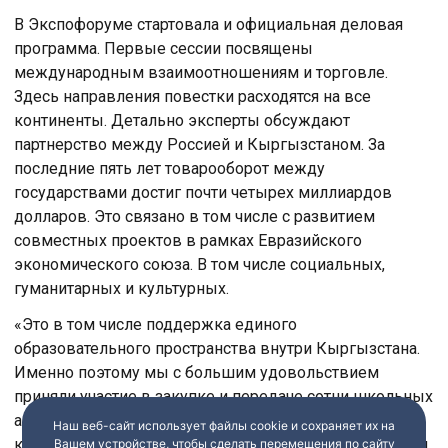
В Экспофоруме стартовала и официальная деловая
программа. Первые сессии посвящены
международным взаимоотношениям и торговле.
Здесь направления повестки расходятся на все
континенты. Детально эксперты обсуждают
партнерство между Россией и Кыргызстаном. За
последние пять лет товарооборот между
государствами достиг почти четырех миллиардов
долларов. Это связано в том числе с развитием
совместных проектов в рамках Евразийского
экономического союза. В том числе социальных,
гуманитарных и культурных.
«Это в том числе поддержка единого
образовательного пространства внутри Кыргызстана.
Именно поэтому мы с большим удовольствием
приняли участие в закупке и передаче сотни школьных
автобусов для детей в удалённых территориях,
Наш веб-сайт использует файлы cookie и сохраняет их на
которым трудно было добираться в школы. Мы знаем,
Вашем устройстве, чтобы сделать перемещения по сайту