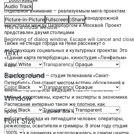
— роботизация.
Audio Track
Отдельное внимание — реализуемым мега-проектам.
В частности высокоскоростной железнодорожной
Picture-in-Picture
Fullscreen
Share
магистрали между Петербургом и Москвой. Проект
This is a modal window.
представлен двумя столицами.
Beginning of dialog window. Escape will cancel and clos
Также на стенде города на Неве расскажут о
действующих социальных и культурных проектах. Это
Text
«Единая карта петербуржца», киностудия «Ленфильм»
Color
Transparency
и другие.
Background
В центре событий — студия телеканала «Санкт-
Петербург». Она станет местом встреч, обсуждений и
Color
Transparency
мнений. На вопросы ведущих ответят политики,
Window
ученые, спортсмены, юристы и эксперты в экономике.
Расписание интервью такое же плотное, как
Color
Transparency
программных заседаний. Все четыре дня там будет
работать бригада из пятнадцати человек: операторы,
Font Size
режиссеры, осветители и гримеры. В этом году студия
подросла в размерах и расположилась в самом центре