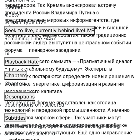
переговоров. Так Кремль анонсировал встречу
Loaded
:
президента России Владимира Путина с
4.98%
представителями мировых информагентств, где
Stream Type
LIVE
обсудят актуальные аспекты внутренней и внешней
Seek to live, currently behind live
LIVE
политики и ключевые события. Также традиционно
Remaining Time
-
4:57
российский лидер выступит на центральном событии
форума — пленарном заседании.
1x
Главная тема всего саммита — «Прагматичный диалог
Playback Rate
– путь к стабильному будущему». Эксперты в
Chapters
дискуссиях постараются определить новые решения в
Chapters
экономике, энергетике, цифровизации и развитии
человеческого капитала.
Descriptions
Петербург на форуме представлен как столица
descriptions off
, selected
технологий и передовой промышленности. А именно
это касается морской сферы. Так участники могут
Subtitles
узнать детали о новинках судостроения, разработке
subtitles settings
, opens subtitles settings dialog
двигателей и комплектующих. Ещё одно направление
subtitles off
, selected