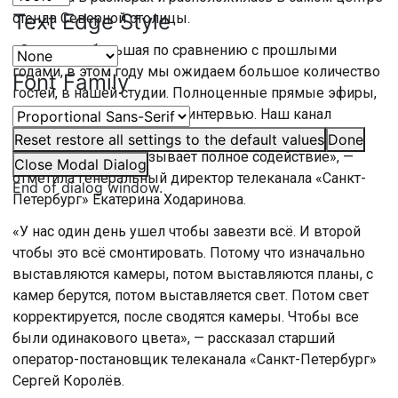
Text Edge Style
стенда Северной столицы.
«Она самая большая по сравнению с прошлыми
годами, в этом году мы ожидаем большое количество
Font Family
гостей, в нашей студии. Полноценные прямые эфиры,
записи программы, гости, интервью. Наш канал
работает на всех точках, на всех локациях. Спасибо
Reset
restore all settings to the default values
Done
городу, который оказывает полное содействие», —
Close Modal Dialog
отметила генеральный директор телеканала «Санкт-
End of dialog window.
Петербург» Екатерина Ходаринова.
«У нас один день ушел чтобы завезти всё. И второй
чтобы это всё смонтировать. Потому что изначально
выставляются камеры, потом выставляются планы, с
камер берутся, потом выставляется свет. Потом свет
корректируется, после сводятся камеры. Чтобы все
были одинакового цвета», — рассказал старший
оператор-постановщик телеканала «Санкт-Петербург»
Сергей Королёв.