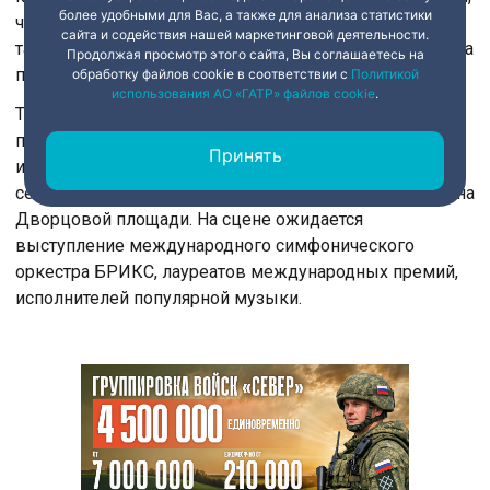
более удобными для Вас, а также для анализа статистики
что это такое, потому что много лет назад мы приняли
сайта и содействия нашей маркетинговой деятельности.
такую программу в Российской Федерации», — сказала
Продолжая просмотр этого сайта, Вы соглашаетесь на
председатель совета АНО «Евразия» Алёна Аршинова.
обработку файлов cookie в соответствии с
Политикой
использования АО «ГАТР» файлов cookie
.
Традиционно программа форума выйдет за границы
переговорных и конгресс-залов. Концерты, выставки
Принять
и экскурсии объединит фестиваль «Петербургские
сезоны». Его кульминацией станет большой концерт на
Дворцовой площади. На сцене ожидается
выступление международного симфонического
оркестра БРИКС, лауреатов международных премий,
исполнителей популярной музыки.