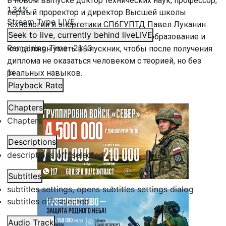
В новом выпуске доктор технических наук, профессор,
1.34%
первый проректор и директор Высшей школы
Stream Type
LIVE
технологии и энергетики СПбГУПТД Павел Луканин
Seek to live, currently behind live
LIVE
рассказал, как меняется инженерное образование и
Remaining Time
-
21:13
что должен уметь выпускник, чтобы после получения
диплома не оказаться человеком с теорией, но без
1x
реальных навыков.
Playback Rate
Chapters
Chapters
Descriptions
descriptions off
, selected
Subtitles
subtitles settings
, opens subtitles settings dialog
subtitles off
, selected
Audio Track