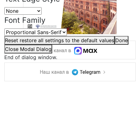
Font Family
Reset
restore all settings to the default values
Done
Close Modal Dialog
Наш канал в
End of dialog window.
Наш канал в