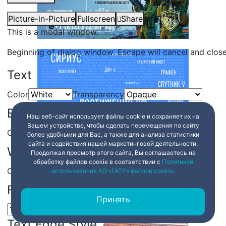
Picture-in-Picture
Fullscreen
Share
This is a modal window.
Beginning of dialog window. Escape will cancel and clos
Text
Color
Transparency
Background
Наш веб-сайт использует файлы cookie и сохраняет их на
Вашем устройстве, чтобы сделать перемещения по сайту
Color
Transparency
более удобными для Вас, а также для анализа статистики
сайта и содействия нашей маркетинговой деятельности.
Window
Продолжая просмотр этого сайта, Вы соглашаетесь на
обработку файлов cookie в соответствии с
Политикой
Color
Transparency
использования АО «ГАТР» файлов cookie
.
Font Size
Принять
Text Edge Style