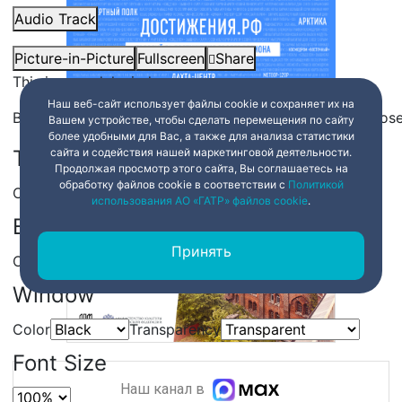
Audio Track
Picture-in-Picture
Fullscreen
Share
This is a modal window.
Наш веб-сайт использует файлы cookie и сохраняет их на
Beginning of dialog window. Escape will cancel and clos
Вашем устройстве, чтобы сделать перемещения по сайту
более удобными для Вас, а также для анализа статистики
Text
сайта и содействия нашей маркетинговой деятельности.
Продолжая просмотр этого сайта, Вы соглашаетесь на
обработку файлов cookie в соответствии с
Политикой
Color
Transparency
использования АО «ГАТР» файлов cookie
.
Background
Принять
Color
Transparency
Window
Color
Transparency
Font Size
Наш канал в