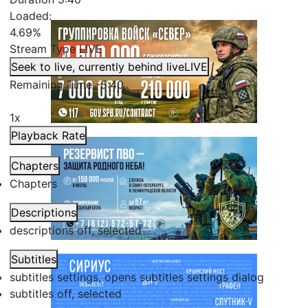
Loaded
:
4.69%
Stream Type
LIVE
Seek to live, currently behind live
LIVE
Remaining Time
-
5:40
1x
Playback Rate
Chapters
Chapters
Descriptions
descriptions off
, selected
Subtitles
subtitles settings
, opens subtitles settings dialog
subtitles off
, selected